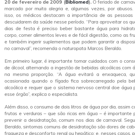
20 de fevereiro de 2009 (
Bibliomed
).
O feriado de carnav
marcado por muita alegria e, algumas vezes, por abusos.
isso, os médicos destacam a importância de as pessoas
descuidarem da saúde nesse período. “Para aproveitar os qu
dias de festa é preciso beber bastante água para hidrat
corpo, comer alimentos leves e de fácil digestão, como as fru
e também ingerir suplementos que podem garantir a dispos
no carnaval”, recomenda o naturopata Marcos Beraldo.
Em primeiro lugar, é importante tomar cuidados com o con
de álcool, alternando a ingestão de bebidas alcoólicas com 
na mesma proporção. “A água evitará a enxaqueca, q
ocasionada quando o fígado fica sobrecarregado pela be
alcoólica e requer que o sistema nervoso central doe água 
esse órgão”, explica o especialista.
Além disso, o consumo de dois litros de água por dia, assim 
frutas e verduras – que são ricas em água – é importante 
prevenir a desidratação, comum nos dias de carnaval. Seg
Beraldo, sintomas comuns de desidratação são dores de cab
fraqueza e desconforto renal ou hepático; e, nesses casos, 