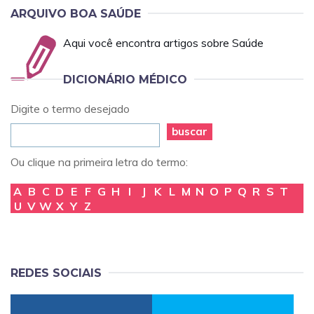
ARQUIVO BOA SAÚDE
Aqui você encontra artigos sobre Saúde
DICIONÁRIO MÉDICO
Digite o termo desejado
buscar
Ou clique na primeira letra do termo:
A
B
C
D
E
F
G
H
I
J
K
L
M
N
O
P
Q
R
S
T
U
V
W
X
Y
Z
REDES SOCIAIS