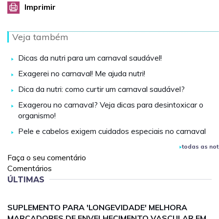
Imprimir
Veja também
Dicas da nutri para um carnaval saudável!
Exagerei no carnaval! Me ajuda nutri!
Dica da nutri: como curtir um carnaval saudável?
Exagerou no carnaval? Veja dicas para desintoxicar o
organismo!
Pele e cabelos exigem cuidados especiais no carnaval
todas as not
Faça o seu comentário
Comentários
ÚLTIMAS
SUPLEMENTO PARA 'LONGEVIDADE' MELHORA
MARCADORES DE ENVELHECIMENTO VASCULAR EM