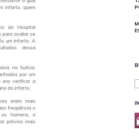
tressante à qual
T
 infarto, quem
P
M
os do Hospital
E
 para avaliar se
ós um infarto. A
ultados dessa
B
ana, na Suécia,
anhados por um
era verificar a
no do infarto.
eres eram mais
I
or freqüência o
e os homens, a
as prévios mais