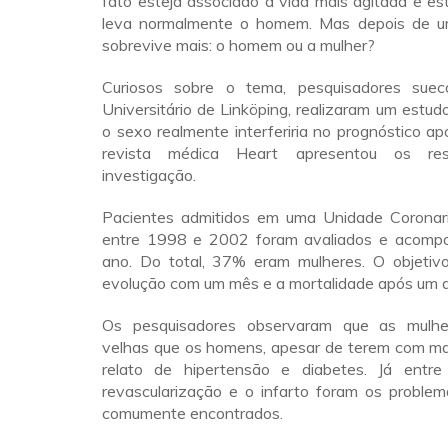
fato esteja associado à vida mais agitada e es
leva normalmente o homem. Mas depois de um
sobrevive mais: o homem ou a mulher?
Curiosos sobre o tema, pesquisadores suec
Universitário de Linköping, realizaram um estudo
o sexo realmente interferiria no prognóstico ap
revista médica Heart apresentou os res
investigação.
Pacientes admitidos em uma Unidade Coronari
entre 1998 e 2002 foram avaliados e acomp
ano. Do total, 37% eram mulheres. O objetivo 
evolução com um mês e a mortalidade após um a
Os pesquisadores observaram que as mulh
velhas que os homens, apesar de terem com mai
relato de hipertensão e diabetes. Já entr
revascularização e o infarto foram os problem
comumente encontrados.