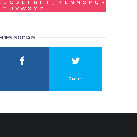
A
B
C
D
E
F
G
H
I
J
K
L
M
N
O
P
Q
R
S
T
U
V
W
X
Y
Z
EDES SOCIAIS
Seguir