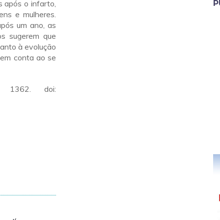
 após o infarto,
P
ens e mulheres.
após um ano, as
tos sugerem que
uanto à evolução
 em conta ao se
1362. doi: