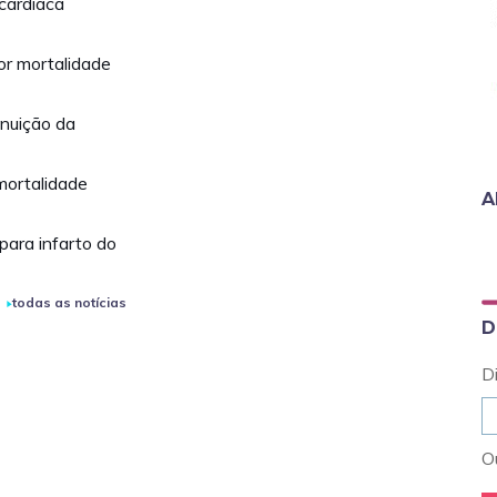
cardíaca
or mortalidade
inuição da
 mortalidade
A
ara infarto do
todas as notícias
D
D
Ou