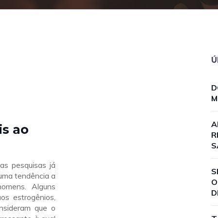
Ú
D
M
A
s ao
R
S
as pesquisas já
S
uma tendência a
O
homens. Alguns
D
os estrogênios,
onsideram que o