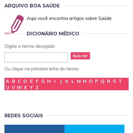
ARQUIVO BOA SAÚDE
Aqui você encontra artigos sobre Saúde
DICIONÁRIO MÉDICO
Digite o termo desejado
buscar
Ou clique na primeira letra do termo:
A
B
C
D
E
F
G
H
I
J
K
L
M
N
O
P
Q
R
S
T
U
V
W
X
Y
Z
REDES SOCIAIS