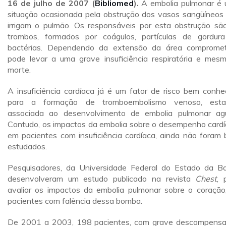
16 de julho de 2007 (
Bibliomed
).
A embolia pulmonar é
situação ocasionada pela obstrução dos vasos sangüíneos
irrigam o pulmão. Os responsáveis por esta obstrução sã
trombos, formados por coágulos, partículas de gordur
bactérias. Dependendo da extensão da área compromet
pode levar a uma grave insuficiência respiratória e mes
morte.
A insuficiência cardíaca já é um fator de risco bem conhe
para a formação de tromboembolismo venoso, esta
associada ao desenvolvimento de embolia pulmonar ag
Contudo, os impactos da embolia sobre o desempenho cardí
em pacientes com insuficiência cardíaca, ainda não foram
estudados.
Pesquisadores, da Universidade Federal do Estado da Ba
desenvolveram um estudo publicado na revista
Chest
, 
avaliar os impactos da embolia pulmonar sobre o coração
pacientes com falência dessa bomba.
De 2001 a 2003, 198 pacientes, com grave descompens