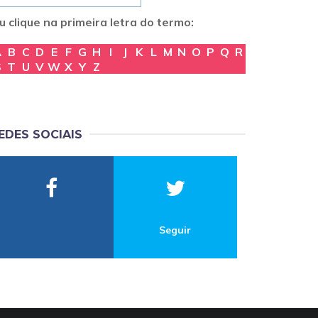
u clique na primeira letra do termo:
A
B
C
D
E
F
G
H
I
J
K
L
M
N
O
P
Q
R
S
T
U
V
W
X
Y
Z
EDES SOCIAIS
Seguir