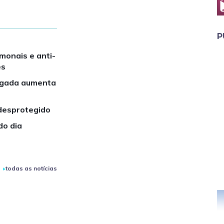
P
monais e anti-
es
ongada aumenta
 desprotegido
do dia
todas as notícias