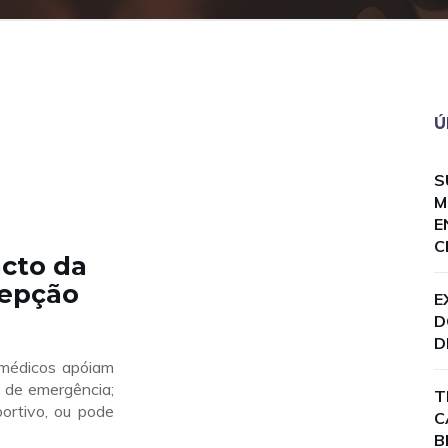
Ú
S
M
E
C
cto da
cepção
E
D
D
médicos apóiam
 de emergência;
T
ortivo, ou pode
C
B