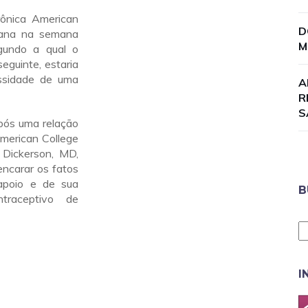
rônica American
D
cana na semana
M
gundo a qual o
eguinte, estaria
ssidade de uma
A
R
S
pós uma relação
American College
 Dickerson, MD,
encarar os fatos
 apoio e de sua
B
traceptivo de
I