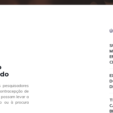
Ú
S
M
E
C
o
ido
E
D
s pesquisadores
D
 contracepção de
) possam levar a
T
o ou à procura
C
B