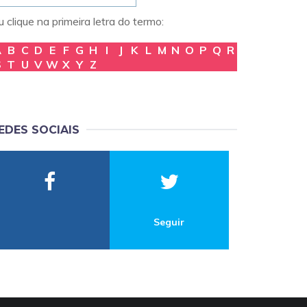
 clique na primeira letra do termo:
A
B
C
D
E
F
G
H
I
J
K
L
M
N
O
P
Q
R
S
T
U
V
W
X
Y
Z
EDES SOCIAIS
Seguir