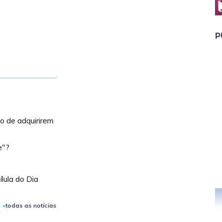
P
o de adquirirem
e"?
ula do Dia
todas as notícias