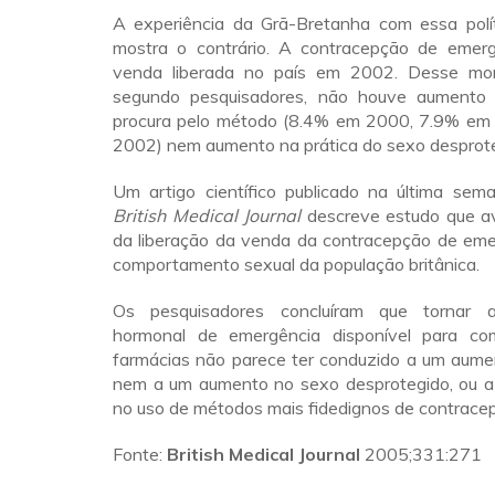
A experiência da Grã-Bretanha com essa políti
mostra o contrário. A contracepção de emer
venda liberada no país em 2002. Desse mo
segundo pesquisadores, não houve aumento s
procura pelo método (8.4% em 2000, 7.9% em
2002) nem aumento na prática do sexo desprote
Um artigo científico publicado na última sema
British Medical Journal
descreve estudo que av
da liberação da venda da contracepção de eme
comportamento sexual da população britânica.
Os pesquisadores concluíram que tornar 
hormonal de emergência disponível para co
farmácias não parece ter conduzido a um aume
nem a um aumento no sexo desprotegido, ou a
no uso de métodos mais fidedignos de contrace
Fonte:
British Medical Journal
2005;331:271