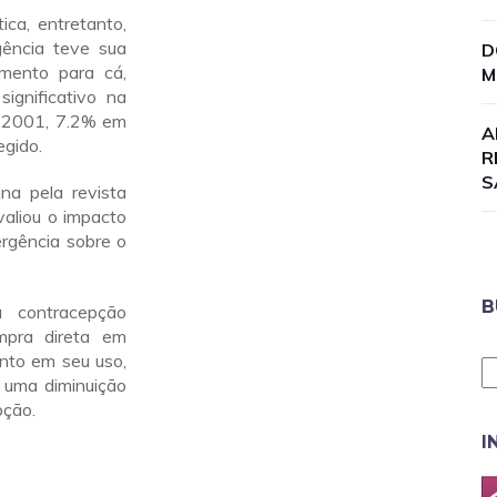
ca, entretanto,
gência teve sua
D
mento para cá,
M
ignificativo na
 2001, 7.2% em
A
gido.
R
S
na pela revista
aliou o impacto
rgência sobre o
B
a contracepção
mpra direta em
nto em seu uso,
 uma diminuição
pção.
I