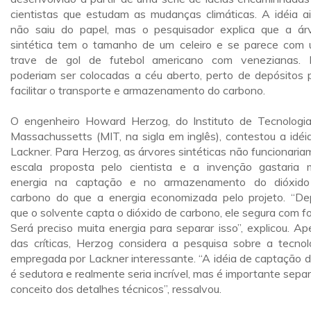
cientistas que estudam as mudanças climáticas. A idéia a
não saiu do papel, mas o pesquisador explica que a ár
sintética tem o tamanho de um celeiro e se parece com
trave de gol de futebol americano com venezianas. 
poderiam ser colocadas a céu aberto, perto de depósitos 
facilitar o transporte e armazenamento do carbono.
O engenheiro Howard Herzog, do Instituto de Tecnologi
Massachussetts (MIT, na sigla em inglês), contestou a idéi
Lackner. Para Herzog, as árvores sintéticas não funcionaria
escala proposta pelo cientista e a invenção gastaria 
energia na captação e no armazenamento do dióxid
carbono do que a energia economizada pelo projeto. “De
que o solvente capta o dióxido de carbono, ele segura com fo
Será preciso muita energia para separar isso”, explicou. Ap
das críticas, Herzog considera a pesquisa sobre a tecnol
empregada por Lackner interessante. “A idéia de captação d
é sedutora e realmente seria incrível, mas é importante separ
conceito dos detalhes técnicos”, ressalvou.