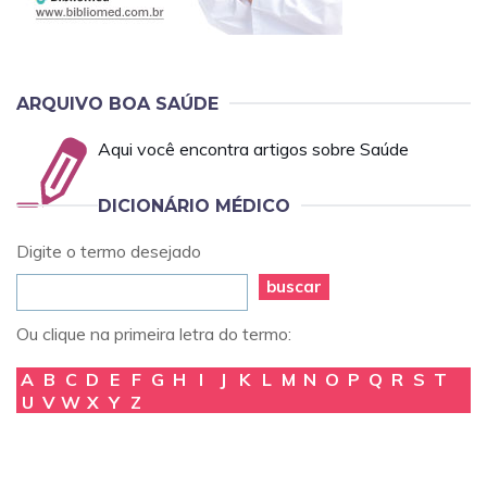
ARQUIVO BOA SAÚDE
Aqui você encontra artigos sobre Saúde
DICIONÁRIO MÉDICO
Digite o termo desejado
buscar
Ou clique na primeira letra do termo:
A
B
C
D
E
F
G
H
I
J
K
L
M
N
O
P
Q
R
S
T
U
V
W
X
Y
Z