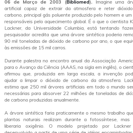
06 de Março de 2003 (
Bibliomed
).
Imagine uma árv
artificial capaz de extrair da atmosfera e reter dióxid
carbono, principal gás poluente produzido pelo homem e um
responsáveis pelo aquecimento global. É o que o cientista K
Lackner, da Universidade Columbia, está tentando faze
pesquisador acredita que uma árvore sintética poderia rem
90 mil toneladas de dióxido de carbono por ano, o que equi
às emissões de 15 mil carros.
Durante palestra no encontro anual da Associação Ameri
para o Avanço da Ciência (AAAS, na sigla em inglês), o cient
afirmou que, produzida em larga escala, a invenção pod
ajudar a limpar o dióxido de carbono da atmosfera. Lac
estima que 250 mil árvores artificiais em todo o mundo se
necessárias para absorver 22 milhões de toneladas de dió
de carbono produzidas anualmente.
A árvore sintética faria praticamente o mesmo trabalho qu
plantas naturais realizam durante a fotossíntese, mas
liberaria oxigênio. O modelo projetado por Lackner
desenvolvido a partir de uma série de idéias encaminhadas