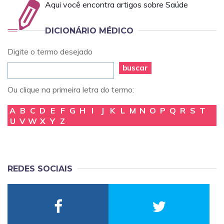
Aqui você encontra artigos sobre Saúde
DICIONÁRIO MÉDICO
Digite o termo desejado
buscar
Ou clique na primeira letra do termo:
A
B
C
D
E
F
G
H
I
J
K
L
M
N
O
P
Q
R
S
T
U
V
W
X
Y
Z
REDES SOCIAIS