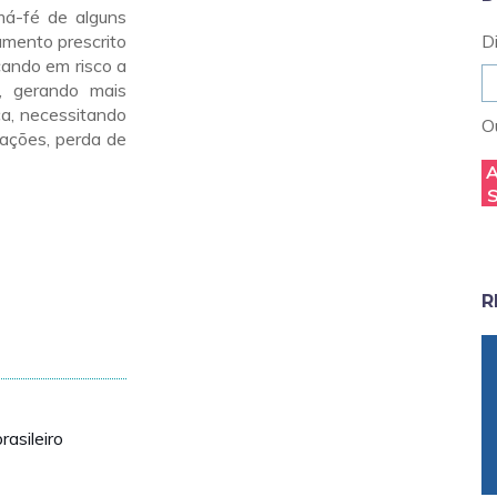
má-fé de alguns
amento prescrito
D
cando em risco a
, gerando mais
ça, necessitando
Ou
nações, perda de
R
asileiro