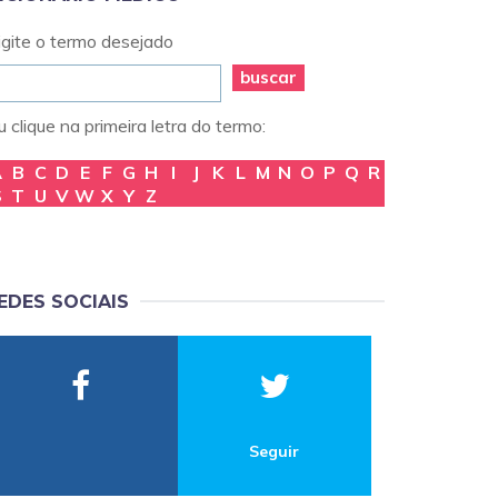
igite o termo desejado
buscar
 clique na primeira letra do termo:
A
B
C
D
E
F
G
H
I
J
K
L
M
N
O
P
Q
R
S
T
U
V
W
X
Y
Z
EDES SOCIAIS
Seguir