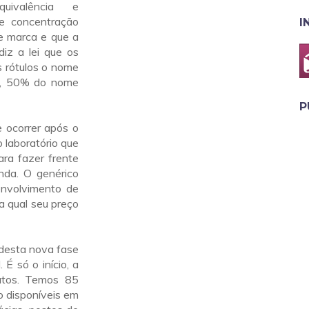
uivalência e
 e concentração
I
e marca e que a
z a lei que os
 rótulos o nome
mo, 50% do nome
P
 ocorrer após o
 laboratório que
ara fazer frente
nda. O genérico
envolvimento de
a qual seu preço
 desta nova fase
É só o início, a
utos. Temos 85
o disponíveis em