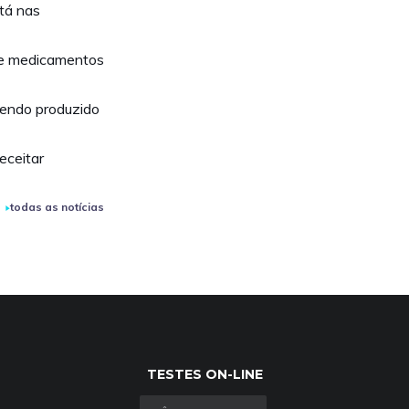
stá nas
te medicamentos
sendo produzido
eceitar
todas as notícias
TESTES ON-LINE