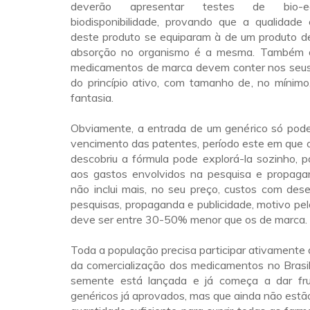
deverão apresentar testes de bio-eq
biodisponibilidade, provando que a qualidade
deste produto se equiparam à de um produto d
absorção no organismo é a mesma. Também di
medicamentos de marca devem conter nos seus
do princípio ativo, com tamanho de, no míni
fantasia.
Obviamente, a entrada de um genérico só pode
vencimento das patentes, período este em que o
descobriu a fórmula pode explorá-la sozinho, p
aos gastos envolvidos na pesquisa e propaga
não inclui mais, no seu preço, custos com des
pesquisas, propaganda e publicidade, motivo pel
deve ser entre 30-50% menor que os de marca.
Toda a população precisa participar ativamente
da comercialização dos medicamentos no Brasil. 
semente está lançada e já começa a dar fr
genéricos já aprovados, mas que ainda não estã