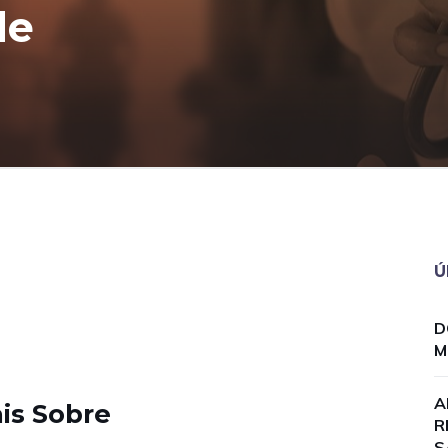
de
Ú
D
M
A
is Sobre
R
S