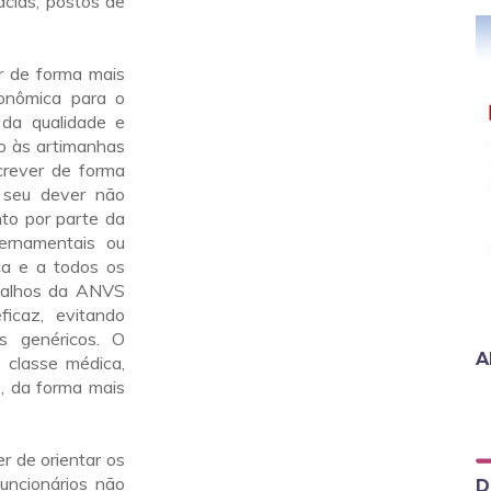
ácias, postos de
r de forma mais
conômica para o
 da qualidade e
do às artimanhas
crever de forma
 seu dever não
nto por parte da
vernamentais ou
ca e a todos os
balhos da ANVS
ficaz, evitando
s genéricos. O
A
 classe médica,
, da forma mais
r de orientar os
uncionários não
D