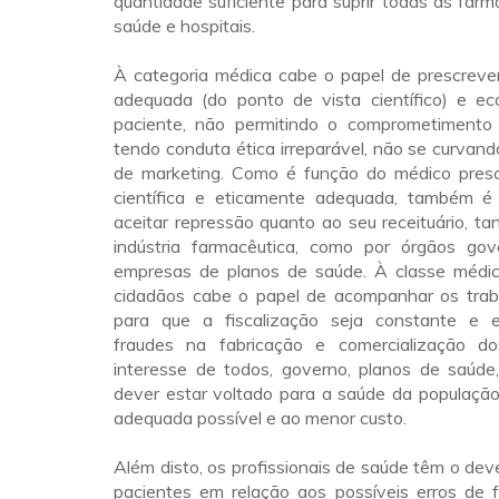
quantidade suficiente para suprir todas as farm
saúde e hospitais.
À categoria médica cabe o papel de prescreve
adequada (do ponto de vista científico) e e
paciente, não permitindo o comprometimento
tendo conduta ética irreparável, não se curvan
de marketing. Como é função do médico pres
científica e eticamente adequada, também é
aceitar repressão quanto ao seu receituário, ta
indústria farmacêutica, como por órgãos go
empresas de planos de saúde. À classe médi
cidadãos cabe o papel de acompanhar os tra
para que a fiscalização seja constante e e
fraudes na fabricação e comercialização do
interesse de todos, governo, planos de saúde,
dever estar voltado para a saúde da população
adequada possível e ao menor custo.
Além disto, os profissionais de saúde têm o deve
pacientes em relação aos possíveis erros de f