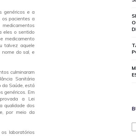
s genéricos e a
S
 os pacientes a
O
 medicamentos
D
a eles o sentido
que medicamento
u talvez aquele
T
 nome do sal, e
P
M
ntos culminaram
E
ância Sanitária
o da Saúde, está
os genéricos. Em
aprovada a Lei
da qualidade dos
B
de, por meio da
os laboratórios