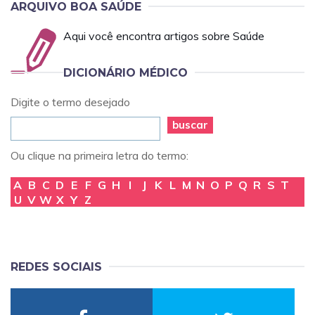
ARQUIVO BOA SAÚDE
Aqui você encontra artigos sobre Saúde
DICIONÁRIO MÉDICO
Digite o termo desejado
buscar
Ou clique na primeira letra do termo:
A
B
C
D
E
F
G
H
I
J
K
L
M
N
O
P
Q
R
S
T
U
V
W
X
Y
Z
REDES SOCIAIS