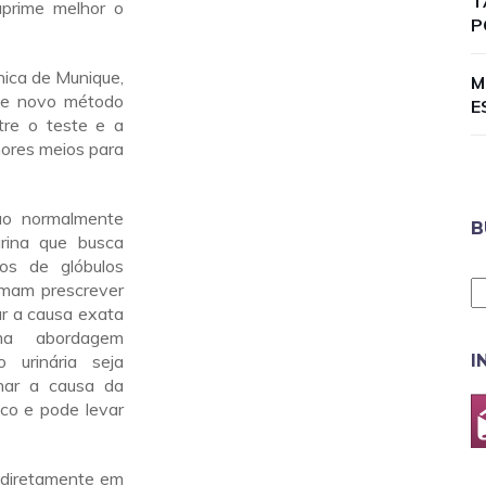
T
suprime melhor o
P
ica de Munique,
M
se novo método
E
tre o teste e a
hores meios para
são normalmente
B
rina que busca
dos de glóbulos
umam prescrever
ar a causa exata
ma abordagem
o urinária seja
I
inar a causa da
sco e pode levar
s diretamente em