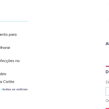
mento para
A
elhorar
infecções no
D
ário
 Cistite
D
todas as notícias
Ou