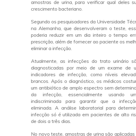
amostras de urina, para verificar qual deles 
crescimento bacteriano.
Segundo os pesquisadores da Universidade Técn
na Alemanha, que desenvolveram o teste, es
poderia reduzir em um dia inteiro o tempo en
prescrição, além de fornecer ao paciente os mel
eliminar a infecção.
Atualmente, as infecções do trato urinário 
diagnosticadas por meio de um exame de u
indicadores de infecção, como níveis eleva
brancos. Após o diagnóstico, os médicos cost
um antibiótico de amplo espectro sem determin
da infecção, essencialmente usando u
indiscriminada para garantir que a infecçã
eliminada. A análise laboratorial para determ
infecção só é utilizada em pacientes de alto ri
de dois a três dias.
No novo teste, amostras de urina são aplicada