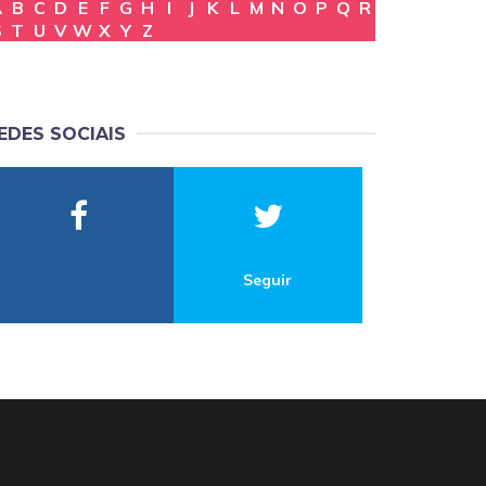
A
B
C
D
E
F
G
H
I
J
K
L
M
N
O
P
Q
R
S
T
U
V
W
X
Y
Z
EDES SOCIAIS
Seguir