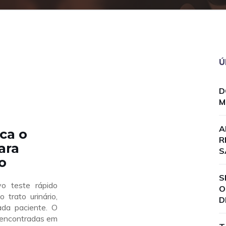
Ú
D
M
A
ica o
R
ara
S
o
S
o teste rápido
O
trato urinário,
D
cada paciente. O
s encontradas em