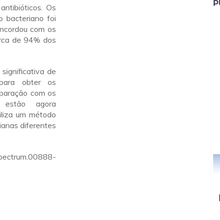
P
antibióticos. Os
 bacteriano foi
concordou com os
erca de 94% dos
ignificativa de
 para obter os
mparação com os
s estão agora
iliza um método
ianas diferentes
spectrum.00888-