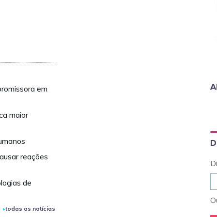
A
romissora em
ca maior
 humanos
D
causar reações
D
logias de
Ou
todas as notícias