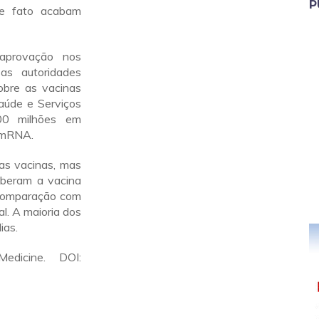
P
de fato acabam
 aprovação nos
as autoridades
obre as vacinas
úde e Serviços
0 milhões em
e mRNA.
as vacinas, mas
eberam a vacina
 comparação com
l. A maioria dos
ias.
dicine. DOI: