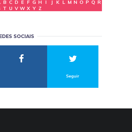
A
B
C
D
E
F
G
H
I
J
K
L
M
N
O
P
Q
R
S
T
U
V
W
X
Y
Z
EDES SOCIAIS
Seguir