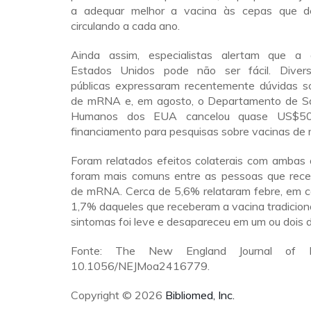
a adequar melhor a vacina às cepas que 
circulando a cada ano.
Ainda assim, especialistas alertam que a
Estados Unidos pode não ser fácil. Divers
públicas expressaram recentemente dúvidas s
de mRNA e, em agosto, o Departamento de Sa
Humanos dos EUA cancelou quase US$50
financiamento para pesquisas sobre vacinas d
Foram relatados efeitos colaterais com ambas 
foram mais comuns entre as pessoas que rec
de mRNA. Cerca de 5,6% relataram febre, em
1,7% daqueles que receberam a vacina tradiciona
sintomas foi leve e desapareceu em um ou dois d
Fonte: The New England Journal of Me
10.1056/NEJMoa2416779.
Copyright © 2026
Bibliomed, Inc.