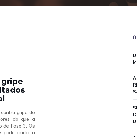
Ú
D
M
A
 gripe
R
ltados
S
al
S
contra gripe de
O
hores do que a
D
o de Fase 3. Os
A pode ajudar a