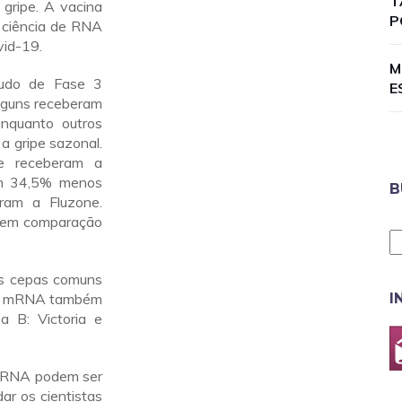
T
gripe. A vacina
P
e ciência de RNA
vid-19.
M
tudo de Fase 3
E
lguns receberam
nquanto outros
a gripe sazonal.
ue receberam a
am 34,5% menos
B
ram a Fluzone.
 em comparação
as cepas comuns
 de mRNA também
I
a B: Victoria e
 mRNA podem ser
ar os cientistas