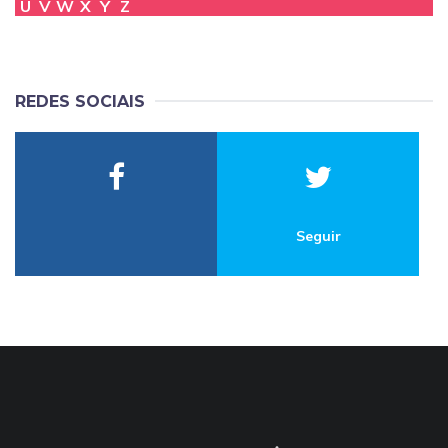
U
V
W
X
Y
Z
REDES SOCIAIS
Seguir