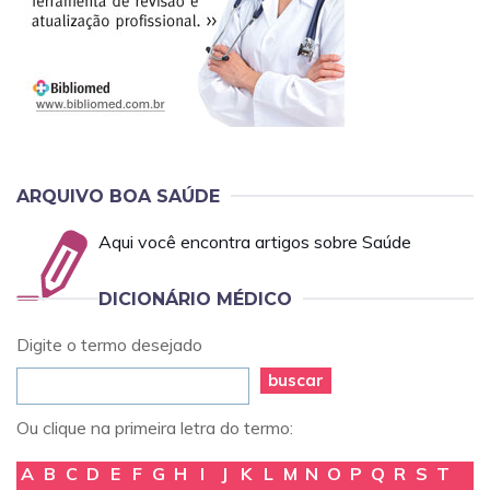
ARQUIVO BOA SAÚDE
Aqui você encontra artigos sobre Saúde
DICIONÁRIO MÉDICO
Digite o termo desejado
buscar
Ou clique na primeira letra do termo:
A
B
C
D
E
F
G
H
I
J
K
L
M
N
O
P
Q
R
S
T