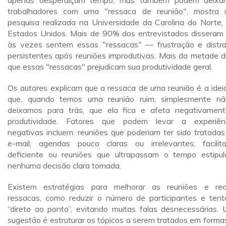
apenas desperdiçam tempo, mas também podem deixa
trabalhadores com uma "ressaca de reunião", mostra
pesquisa realizada na Universidade da Carolina do Norte,
Estados Unidos. Mais de 90% dos entrevistados disseram
às vezes sentem essas "ressacas" — frustração e distr
persistentes após reuniões improdutivas. Mais da metade d
que essas "ressacas" prejudicam sua produtividade geral.
Os autores explicam que a ressaca de uma reunião é a idei
que, quando temos uma reunião ruim, simplesmente n
deixamos para trás, que ela fica e afeta negativamen
produtividade. Fatores que podem levar a experiên
negativas incluem: reuniões que poderiam ter sido tratadas
e-mail; agendas pouco claras ou irrelevantes; facilit
deficiente ou reuniões que ultrapassam o tempo estipul
nenhuma decisão clara tomada.
Existem estratégias para melhorar as reuniões e red
ressacas, como reduzir o número de participantes e tenta
“direto ao ponto”, evitando muitas falas desnecessárias.
sugestão é estruturar os tópicos a serem tratados em forma