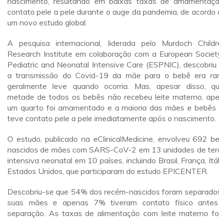
nascimento, resultando em baixas taxas de amamentaç
contato pele a pele durante o auge da pandemia, de acordo
um novo estudo global.
A pesquisa internacional, liderada pelo Murdoch Childr
Research Institute em colaboração com a European Societ
Pediatric and Neonatal Intensive Care (ESPNIC), descobriu
a transmissão do Covid-19 da mãe para o bebê era ra
geralmente leve quando ocorria. Mas, apesar disso, q
metade de todos os bebês não recebeu leite materno, ap
um quarto foi amamentado e a maioria das mães e bebês
teve contato pele a pele imediatamente após o nascimento.
O estudo, publicado na eClinicalMedicine, envolveu 692 b
nascidos de mães com SARS-CoV-2 em 13 unidades de ter
intensiva neonatal em 10 países, incluindo Brasil, França, Itál
Estados Unidos, que participaram do estudo EPICENTER.
Descobriu-se que 54% dos recém-nascidos foram separado
suas mães e apenas 7% tiveram contato físico ante
separação. As taxas de alimentação com leite materno f