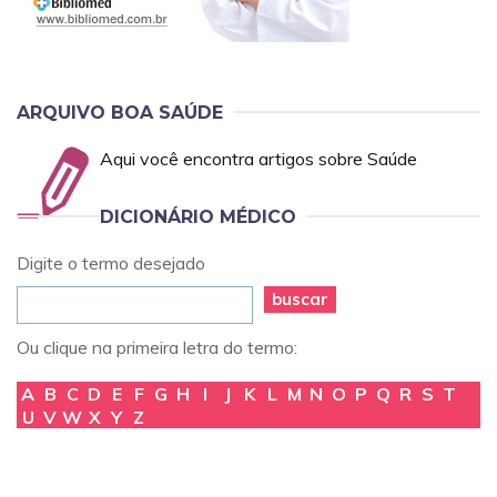
ARQUIVO BOA SAÚDE
Aqui você encontra artigos sobre Saúde
DICIONÁRIO MÉDICO
Digite o termo desejado
buscar
Ou clique na primeira letra do termo:
A
B
C
D
E
F
G
H
I
J
K
L
M
N
O
P
Q
R
S
T
U
V
W
X
Y
Z