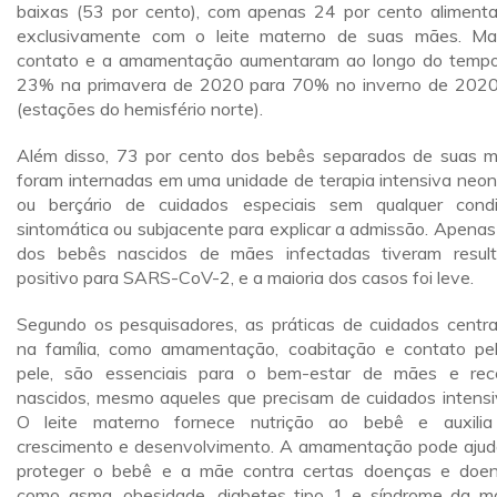
baixas (53 por cento), com apenas 24 por cento aliment
exclusivamente com o leite materno de suas mães. M
contato e a amamentação aumentaram ao longo do temp
23% na primavera de 2020 para 70% no inverno de 202
(estações do hemisfério norte).
Além disso, 73 por cento dos bebês separados de suas 
foram internadas em uma unidade de terapia intensiva neon
ou berçário de cuidados especiais sem qualquer cond
sintomática ou subjacente para explicar a admissão. Apena
dos bebês nascidos de mães infectadas tiveram resul
positivo para SARS-CoV-2, e a maioria dos casos foi leve.
Segundo os pesquisadores, as práticas de cuidados centr
na família, como amamentação, coabitação e contato pe
pele, são essenciais para o bem-estar de mães e re
nascidos, mesmo aqueles que precisam de cuidados intensi
O leite materno fornece nutrição ao bebê e auxili
crescimento e desenvolvimento. A amamentação pode ajud
proteger o bebê e a mãe contra certas doenças e doe
como asma, obesidade, diabetes tipo 1 e síndrome da m