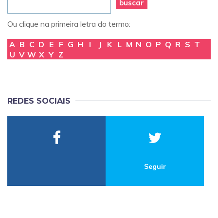
buscar
Ou clique na primeira letra do termo:
A
B
C
D
E
F
G
H
I
J
K
L
M
N
O
P
Q
R
S
T
U
V
W
X
Y
Z
REDES SOCIAIS
Seguir