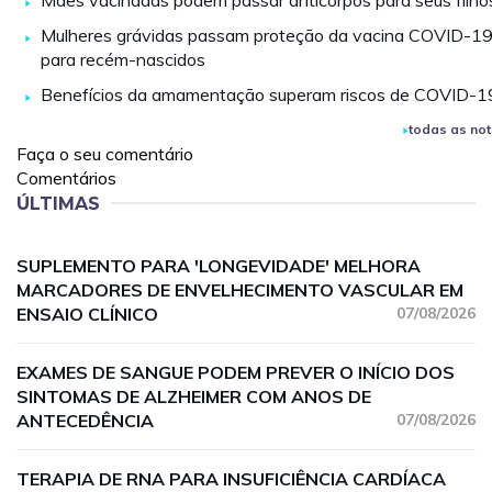
Mães vacinadas podem passar anticorpos para seus filho
Mulheres grávidas passam proteção da vacina COVID-1
para recém-nascidos
Benefícios da amamentação superam riscos de COVID-1
todas as not
Faça o seu comentário
Comentários
ÚLTIMAS
SUPLEMENTO PARA 'LONGEVIDADE' MELHORA
MARCADORES DE ENVELHECIMENTO VASCULAR EM
ENSAIO CLÍNICO
07/08/2026
EXAMES DE SANGUE PODEM PREVER O INÍCIO DOS
SINTOMAS DE ALZHEIMER COM ANOS DE
ANTECEDÊNCIA
07/08/2026
TERAPIA DE RNA PARA INSUFICIÊNCIA CARDÍACA