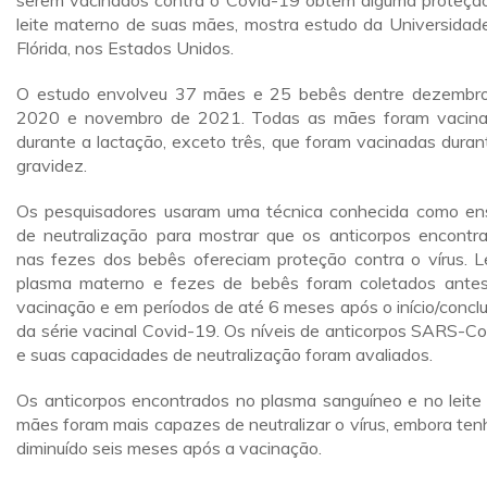
serem vacinados contra o Covid-19 obtêm alguma proteçã
leite materno de suas mães, mostra estudo da Universidad
Flórida, nos Estados Unidos.
O estudo envolveu 37 mães e 25 bebês dentre dezembr
2020 e novembro de 2021. Todas as mães foram vacin
durante a lactação, exceto três, que foram vacinadas duran
gravidez.
Os pesquisadores usaram uma técnica conhecida como en
de neutralização para mostrar que os anticorpos encontr
nas fezes dos bebês ofereciam proteção contra o vírus. Le
plasma materno e fezes de bebês foram coletados ante
vacinação e em períodos de até 6 meses após o início/concl
da série vacinal Covid-19. Os níveis de anticorpos SARS-C
e suas capacidades de neutralização foram avaliados.
Os anticorpos encontrados no plasma sanguíneo e no leite
mães foram mais capazes de neutralizar o vírus, embora te
diminuído seis meses após a vacinação.