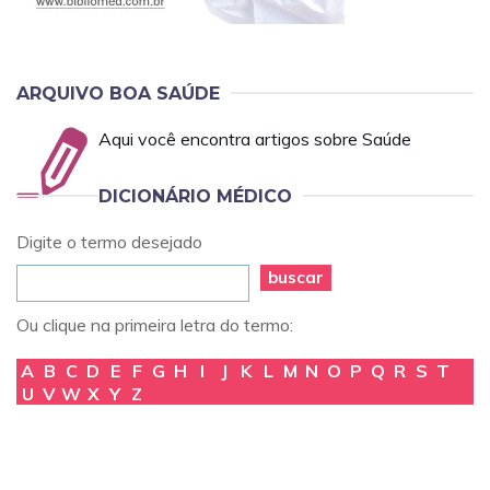
ARQUIVO BOA SAÚDE
Aqui você encontra artigos sobre Saúde
DICIONÁRIO MÉDICO
Digite o termo desejado
buscar
Ou clique na primeira letra do termo:
A
B
C
D
E
F
G
H
I
J
K
L
M
N
O
P
Q
R
S
T
U
V
W
X
Y
Z