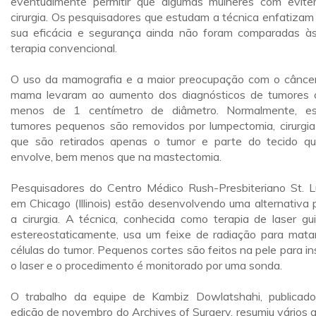
eventualmente permitir que algumas mulheres com evit
cirurgia. Os pesquisadores que estudam a técnica enfatizam
sua eficácia e segurança ainda não foram comparadas à
terapia convencional.
O uso da mamografia e a maior preocupação com o cânce
mama levaram ao aumento dos diagnósticos de tumores
menos de 1 centímetro de diâmetro. Normalmente, e
tumores pequenos são removidos por lumpectomia, cirurgi
que são retirados apenas o tumor e parte do tecido q
envolve, bem menos que na mastectomia.
Pesquisadores do Centro Médico Rush-Presbiteriano St. L
em Chicago (Illinois) estão desenvolvendo uma alternativa 
a cirurgia. A técnica, conhecida como terapia de laser gu
estereostaticamente, usa um feixe de radiação para mata
células do tumor. Pequenos cortes são feitos na pele para ins
o laser e o procedimento é monitorado por uma sonda.
O trabalho da equipe de Kambiz Dowlatshahi, publicad
edição de novembro do Archives of Surgery, resumiu vários 