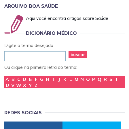
ARQUIVO BOA SAÚDE
Aqui você encontra artigos sobre Saúde
DICIONÁRIO MÉDICO
Digite o termo desejado
buscar
Ou clique na primeira letra do termo:
A
B
C
D
E
F
G
H
I
J
K
L
M
N
O
P
Q
R
S
T
U
V
W
X
Y
Z
REDES SOCIAIS