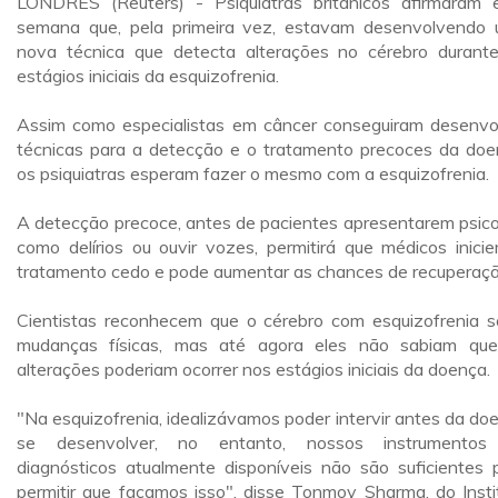
LONDRES (Reuters) - Psiquiatras britânicos afirmaram 
semana que, pela primeira vez, estavam desenvolvendo
nova técnica que detecta alterações no cérebro durant
estágios iniciais da esquizofrenia.
Assim como especialistas em câncer conseguiram desenvo
técnicas para a detecção e o tratamento precoces da doe
os psiquiatras esperam fazer o mesmo com a esquizofrenia.
A detecção precoce, antes de pacientes apresentarem psic
como delírios ou ouvir vozes, permitirá que médicos inici
tratamento cedo e pode aumentar as chances de recuperaçã
Cientistas reconhecem que o cérebro com esquizofrenia s
mudanças físicas, mas até agora eles não sabiam qu
alterações poderiam ocorrer nos estágios iniciais da doença.
"Na esquizofrenia, idealizávamos poder intervir antes da do
se desenvolver, no entanto, nossos instrumentos
diagnósticos atualmente disponíveis não são suficientes 
permitir que façamos isso", disse Tonmoy Sharma, do Insti