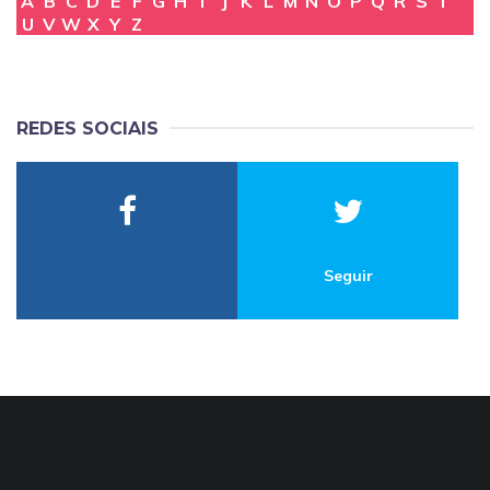
A
B
C
D
E
F
G
H
I
J
K
L
M
N
O
P
Q
R
S
T
U
V
W
X
Y
Z
REDES SOCIAIS
Seguir