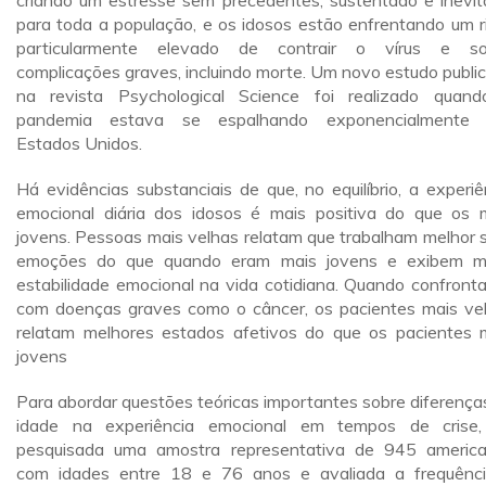
criando um estresse sem precedentes, sustentado e inevit
para toda a população, e os idosos estão enfrentando um r
particularmente elevado de contrair o vírus e so
complicações graves, incluindo morte. Um novo estudo publi
na revista Psychological Science foi realizado quan
pandemia estava se espalhando exponencialmente 
Estados Unidos.
Há evidências substanciais de que, no equilíbrio, a experiê
emocional diária dos idosos é mais positiva do que os 
jovens. Pessoas mais velhas relatam que trabalham melhor 
emoções do que quando eram mais jovens e exibem m
estabilidade emocional na vida cotidiana. Quando confront
com doenças graves como o câncer, os pacientes mais ve
relatam melhores estados afetivos do que os pacientes 
jovens
Para abordar questões teóricas importantes sobre diferença
idade na experiência emocional em tempos de crise,
pesquisada uma amostra representativa de 945 americ
com idades entre 18 e 76 anos e avaliada a frequênc