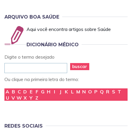
ARQUIVO BOA SAÚDE
Aqui você encontra artigos sobre Saúde
DICIONÁRIO MÉDICO
Digite o termo desejado
buscar
Ou clique na primeira letra do termo:
A
B
C
D
E
F
G
H
I
J
K
L
M
N
O
P
Q
R
S
T
U
V
W
X
Y
Z
REDES SOCIAIS