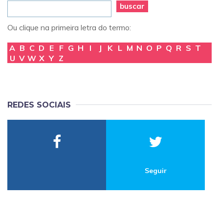
buscar
Ou clique na primeira letra do termo:
A
B
C
D
E
F
G
H
I
J
K
L
M
N
O
P
Q
R
S
T
U
V
W
X
Y
Z
REDES SOCIAIS
Seguir