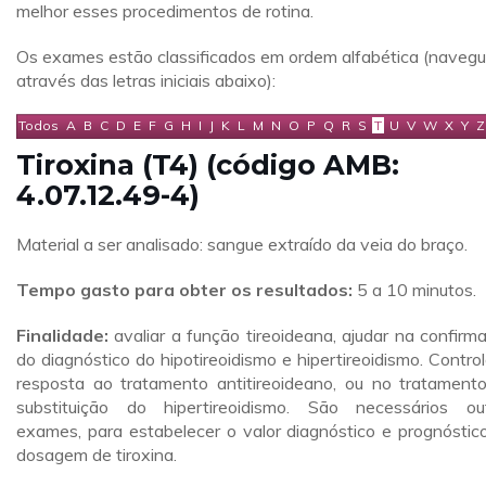
melhor esses procedimentos de rotina.
Os exames estão classificados em ordem alfabética (naveg
através das letras iniciais abaixo):
Todos
A
B
C
D
E
F
G
H
I
J
K
L
M
N
O
P
Q
R
S
T
U
V
W
X
Y
Z
Tiroxina (T4) (código AMB:
4.07.12.49-4)
Material a ser analisado: sangue extraído da veia do braço.
Tempo gasto para obter os resultados:
5 a 10 minutos.
Finalidade:
avaliar a função tireoideana, ajudar na confirm
do diagnóstico do hipotireoidismo e hipertireoidismo. Control
resposta ao tratamento antitireoideano, ou no tratament
substituição do hipertireoidismo. São necessários ou
exames, para estabelecer o valor diagnóstico e prognóstic
dosagem de tiroxina.