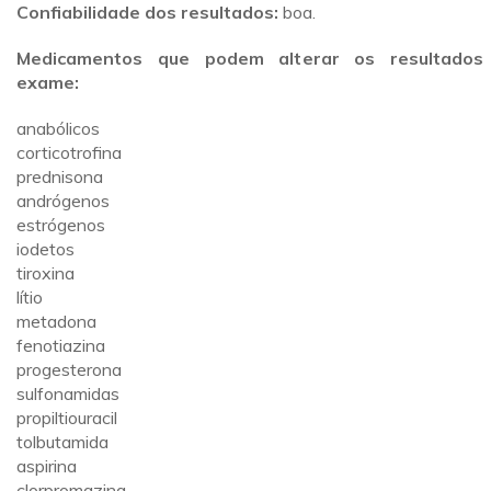
Confiabilidade dos resultados:
boa.
Medicamentos que podem alterar os resultados
exame:
anabólicos
corticotrofina
prednisona
andrógenos
estrógenos
iodetos
tiroxina
lítio
metadona
fenotiazina
progesterona
sulfonamidas
propiltiouracil
tolbutamida
aspirina
clorpromazina