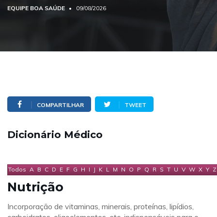
EQUIPE BOA SAÚDE
09/08/2026
COMPARTILHAR
TWEET
Dicionário Médico
Todos
A
B
C
D
E
F
G
H
I
J
K
L
M
N
O
P
Q
R
S
T
U
V
W
X
Y
Z
Nutrição
Incorporação de vitaminas, minerais, proteínas, lipídios,