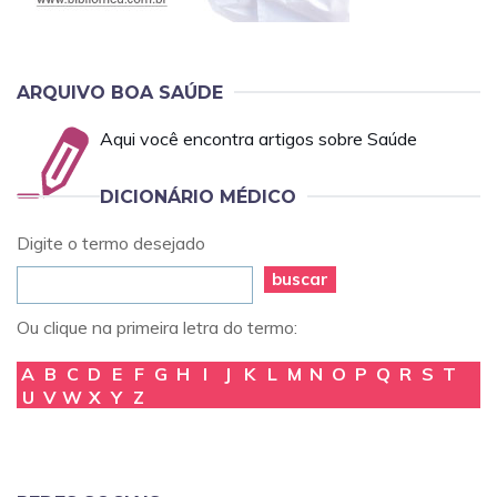
ARQUIVO BOA SAÚDE
Aqui você encontra artigos sobre Saúde
DICIONÁRIO MÉDICO
Digite o termo desejado
buscar
Ou clique na primeira letra do termo:
A
B
C
D
E
F
G
H
I
J
K
L
M
N
O
P
Q
R
S
T
U
V
W
X
Y
Z