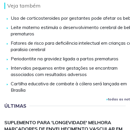
Veja também
Uso de corticosteroides por gestantes pode afetar os be
Leite materno estimula o desenvolvimento cerebral de b
prematuros
Fatores de risco para deficiência intelectual em crianças 
paralisia cerebral
Periodontite na gravidez ligada a partos prematuros
Intervalos pequenos entre gestações se encontram
associados com resultados adversos
Cartilha educativa de combate à cólera será lançada em
Brasília
todas as not
ÚLTIMAS
SUPLEMENTO PARA 'LONGEVIDADE' MELHORA
MARCADORES DE ENVELHECIMENTO VASCULAR EM