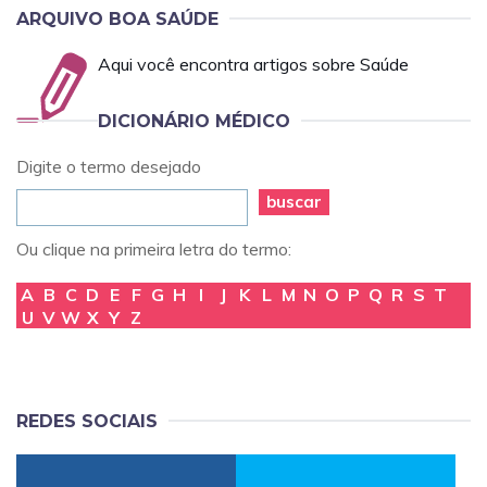
ARQUIVO BOA SAÚDE
Aqui você encontra artigos sobre Saúde
DICIONÁRIO MÉDICO
Digite o termo desejado
buscar
Ou clique na primeira letra do termo:
A
B
C
D
E
F
G
H
I
J
K
L
M
N
O
P
Q
R
S
T
U
V
W
X
Y
Z
REDES SOCIAIS