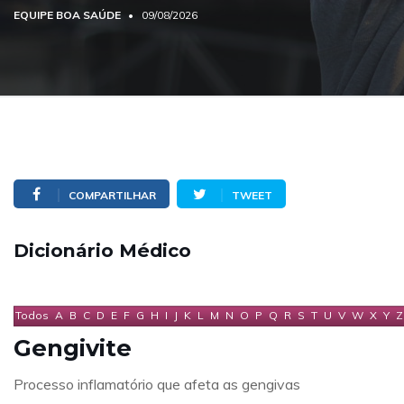
EQUIPE BOA SAÚDE
09/08/2026
COMPARTILHAR
TWEET
Dicionário Médico
Todos
A
B
C
D
E
F
G
H
I
J
K
L
M
N
O
P
Q
R
S
T
U
V
W
X
Y
Z
Gengivite
Processo inflamatório que afeta as gengivas