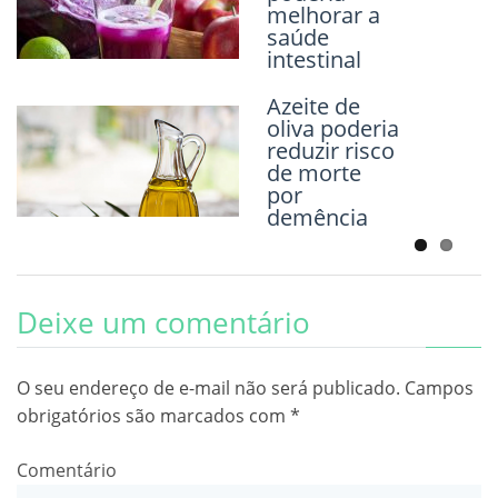
melhorar a
saúde
intestinal
Traumas no
início da vida
Azeite de
podem
oliva poderia
resultar em
reduzir risco
compulsão
de morte
alimentar
por
demência
Deixe um comentário
O seu endereço de e-mail não será publicado.
Campos
obrigatórios são marcados com
*
Comentário