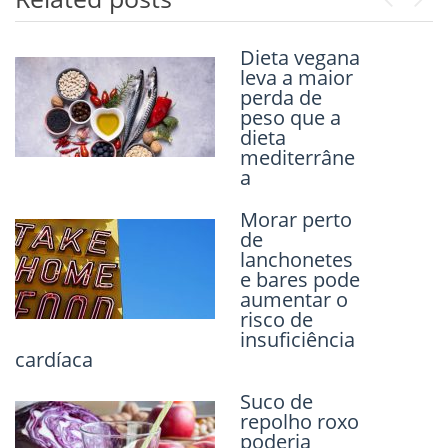
Previou
Next
Dieta vegana
Jejum pode
leva a maior
reduzir a
perda de
inflamação?
peso que a
dieta
mediterrâne
a
Adoçantes
artificiais em
Morar perto
alimentos
de
processados
lanchonetes
podem
e bares pode
aumentar o
aumentar o
risco de
risco de
depressão
insuficiência
cardíaca
Anúncios de
junk food
Suco de
jogam com
repolho roxo
as emoções
poderia