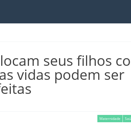
locam seus filhos 
uas vidas podem ser
eitas
Maternidade
Saú