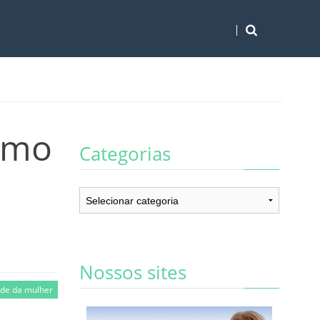
como
Categorias
Categorias
Nossos sites
de da mulher