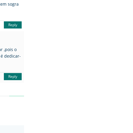
tem sogra
Reply
 ,pois o
 é dedicar-
Reply