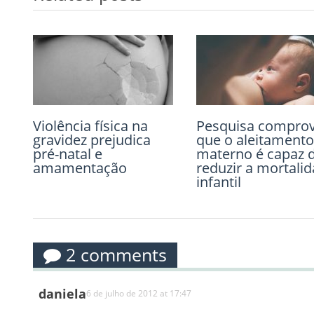
Violência física na
Cresce o número de
Pesquisa compro
Operar da vesícul
gravidez prejudica
gestantes e
que o aleitamento
durante a gravide
pré-natal e
puérperas com
materno é capaz 
pode ser mais se
amamentação
pensamentos
reduzir a mortali
do que esperar pe
suicidas
infantil
parto
2 comments
daniela
6 de julho de 2012 at 17:47