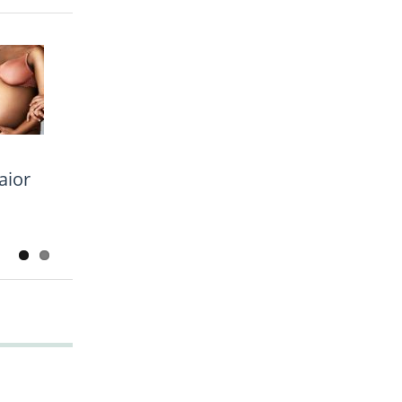
Previous
Next
tal à
 de
anças
aior