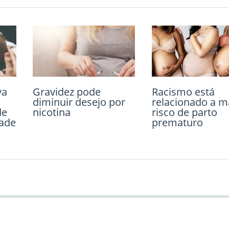
Exposição pré-na
poluição do ar
aumenta o risco
autismo em cri
21 de novembro de 2018
Comment
va
a
Gravidez pode
Leite materno traz
Racismo está
z
diminuir desejo por
benefícios para o
relacionado a m
de
guro
nicotina
cérebro de
risco de parto
dade
lo
prematuros
prematuro