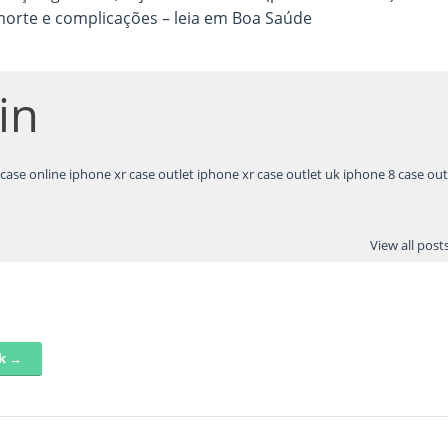
morte e complicações – leia em Boa Saúde
in
case online
iphone xr case outlet
iphone xr case outlet uk
iphone 8 case out
View all pos
nk →