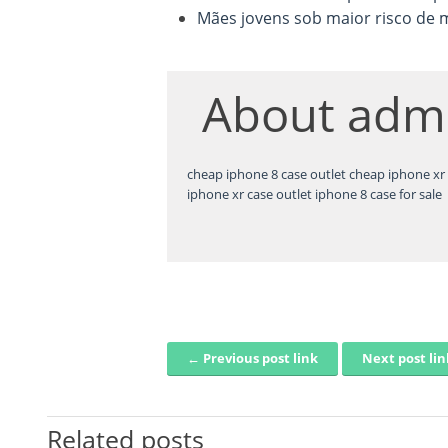
Mães jovens sob maior risco de 
About
adm
cheap iphone 8 case outlet
cheap iphone xr 
iphone xr case outlet
iphone 8 case for sale
← Previous post link
Next post li
Post navigation
Related posts