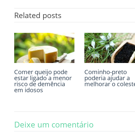
Related posts
Comer queijo pode
Deficiência de
Cominho-preto
Chá preto pode
estar ligado a menor
vitamina D aumenta
poderia ajudar a
reduzir risco de
risco de demência
risco de perda
melhorar o colest
morte
em idosos
muscular
Deixe um comentário