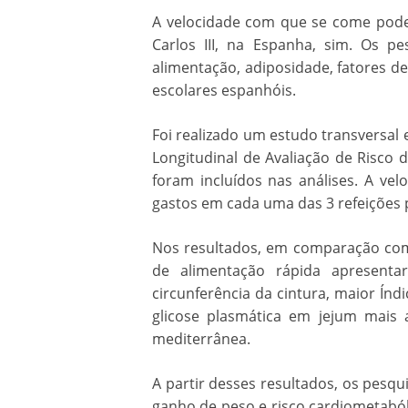
A velocidade com que se come pode 
Carlos III, na Espanha, sim. Os p
alimentação, adiposidade, fatores d
escolares espanhóis.
Foi realizado um estudo transversal 
Longitudinal de Avaliação de Risco 
foram incluídos nas análises. A ve
gastos em cada uma das 3 refeições 
Nos resultados, em comparação com o
de alimentação rápida apresenta
circunferência da cintura, maior Índi
glicose plasmática em jejum mais
mediterrânea.
A partir desses resultados, os pesq
ganho de peso e risco cardiometabóli