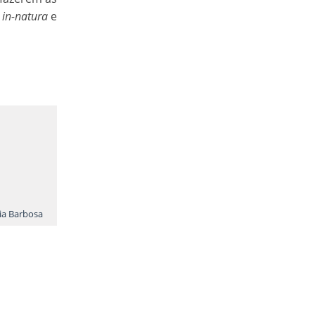
s
in-natura
e
lia Barbosa