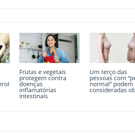
Alimentos
ultraprocessados 
aumentam o ris
morte em 14%
13 de fevereiro de 2019
Comment
Frutas e vegetais
Frituras aumentam
Um terço das
protegem contra
risco de doenças
pessoas com “p
erol
doenças
cardíacas
normal” podem 
inflamatórias
consideradas o
intestinais