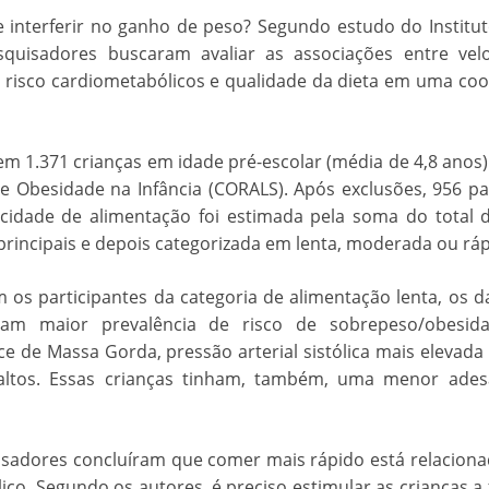
interferir no ganho de peso? Segundo estudo do Institut
esquisadores buscaram avaliar as associações entre vel
e risco cardiometabólicos e qualidade da dieta em uma coo
em 1.371 crianças em idade pré-escolar (média de 4,8 anos
de Obesidade na Infância (CORALS). Após exclusões, 956 pa
locidade de alimentação foi estimada pela soma do total 
principais e depois categorizada em lenta, moderada ou ráp
s participantes da categoria de alimentação lenta, os d
ram maior prevalência de risco de sobrepeso/obesid
ce de Massa Gorda, pressão arterial sistólica mais elevada 
 altos. Essas crianças tinham, também, uma menor ades
uisadores concluíram que comer mais rápido está relacion
co. Segundo os autores, é preciso estimular as crianças a