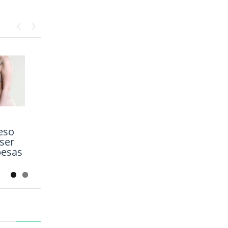
Previous
Next
​​
co de
eso
ser
besas