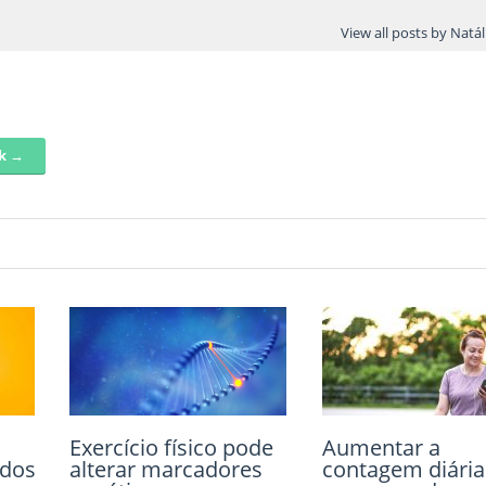
View all posts by Natá
nk →
Escolher a roupa
Quer praticar u
ca
correta é importante
esporte diferent
as
para sucesso do
Conheça o Rugb
exercício físico
8 de maio de 2013
3 de setembro de 2013
Comment
Comment
Exercício físico pode
Aumentar a
ados
alterar marcadores
contagem diária