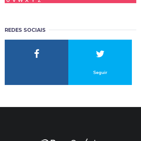
U
V
W
X
Y
Z
REDES SOCIAIS
Seguir