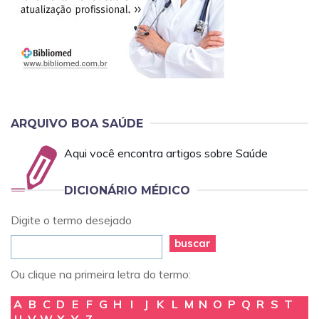
ARQUIVO BOA SAÚDE
Aqui você encontra artigos sobre Saúde
DICIONÁRIO MÉDICO
Digite o termo desejado
buscar
Ou clique na primeira letra do termo:
A
B
C
D
E
F
G
H
I
J
K
L
M
N
O
P
Q
R
S
T