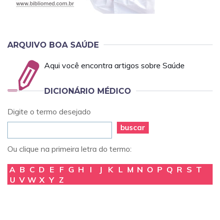
ARQUIVO BOA SAÚDE
Aqui você encontra artigos sobre Saúde
DICIONÁRIO MÉDICO
Digite o termo desejado
buscar
Ou clique na primeira letra do termo:
A
B
C
D
E
F
G
H
I
J
K
L
M
N
O
P
Q
R
S
T
U
V
W
X
Y
Z