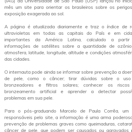
(IAG) da Universidade de São Paulo (USP) lançou no iníci
mês um site para orientar os brasileiros sobre os perigo
exposição exagerada ao sol.
A página é atualizada diariamente e traz o índice de r
ultravioletas em todas as capitais do País e em cid
importantes da América Latina, calculado a parti
informações de satélites sobre a quantidade de ozôni
atmosfera, latitude, longitude, altitude e condições atmosfér
das cidades.
O internauta pode ainda se informar sobre prevenção a doe
de pele, como o câncer; tirar dúvidas sobre o us
bronzeadores e filtros solares; conhecer os risco
bronzeamento artificial e aprender a detectar possí
problemas em sua pele.
Para o pós-graduando Marcelo de Paula Corrêa, um
responsáveis pelo site, a informação é uma arma poderos
prevenção de problemas graves como queimaduras, catara
câncer de pele, que podem ser causados ou agravados 