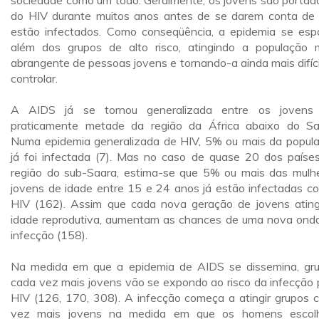
sociedade como um todo. Geralmente, os jovens são portad
do HIV durante muitos anos antes de se darem conta de
estão infectados. Como conseqüência, a epidemia se esp
além dos grupos de alto risco, atingindo a população 
abrangente de pessoas jovens e tornando-a ainda mais difíci
controlar.
A AIDS já se tornou generalizada entre os jovens
praticamente metade da região da África abaixo do Sa
Numa epidemia generalizada de HIV, 5% ou mais da popul
já foi infectada (7). Mas no caso de quase 20 dos paíse
região do sub-Saara, estima-se que 5% ou mais das mulh
jovens de idade entre 15 e 24 anos já estão infectadas c
HIV (162). Assim que cada nova geração de jovens atin
idade reprodutiva, aumentam as chances de uma nova ond
infecção (158).
Na medida em que a epidemia de AIDS se dissemina, gr
cada vez mais jovens vão se expondo ao risco da infecção 
HIV (126, 170, 308). A infecção começa a atingir grupos 
vez mais jovens na medida em que os homens escol