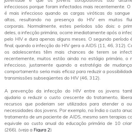
juventude é que os jovens soropositivos são altam
infecciosos porque foram infectados mais recentemente. O
é mais infeccioso quando as cargas viróticas do sangue
altas, resultando na presença do HIV em muitos flu
corporais. Normalmente, estes períodos são dois: o prim
deles, a infecção primária, ocorre imediatamente após a infe
pelo HIV e dura apenas alguns meses. O segundo período 
final, quando a infecção do HIV gera a AIDS (11, 46, 312). 
os adolescentes têm mais chances de terem se infec
recentemente, muitos estão ainda no estágio primário, o 
infeccioso, justamente quando a estratégia de mudanç
comportamento seria mais eficaz para reduzir a possibilidad
transmissões subseqüentes do HIV (46, 312).
A prevenção da infecção do HIV entre os jovens ta
ajudaria a reduzir o custo crescente do tratamento, liber
recursos que poderiam ser utilizados para atender a ou
necessidades dos jovens. Por exemplo, na Índia o custo anua
tratamento de um paciente de AIDS, mesmo sem terapias ca
equivale ao custo anual da educação primária de 10 cria
(266). (veja a
Figura 2
)