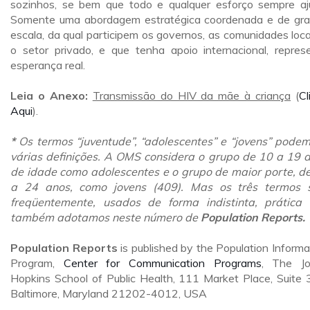
sozinhos, se bem que todo e qualquer esforço sempre aj
Somente uma abordagem estratégica coordenada e de gr
escala, da qual participem os governos, as comunidades loca
o setor privado, e que tenha apoio internacional, repres
esperança real.
Leia o Anexo:
Transmissão do HIV da mãe à criança
(
Cl
Aqui
).
*
Os termos “juventude”, “adolescentes” e “jovens” podem
várias definições. A OMS considera o grupo de 10 a 19 
de idade como adolescentes e o grupo de maior porte, d
a 24 anos, como jovens (409). Mas os três termos 
freqüentemente, usados de forma indistinta, prática
também adotamos neste número de
Population Reports.
Population Reports
is published by the Population Informa
Program,
Center for Communication Programs
, The J
Hopkins School of Public Health, 111 Market Place, Suite 
Baltimore, Maryland 21202-4012, USA