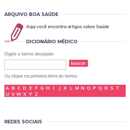
ARQUIVO BOA SAÚDE
Aqui você encontra artigos sobre Saúde
DICIONÁRIO MÉDICO
Digite o termo desejado
buscar
Ou clique na primeira letra do termo:
A
B
C
D
E
F
G
H
I
J
K
L
M
N
O
P
Q
R
S
T
U
V
W
X
Y
Z
REDES SOCIAIS