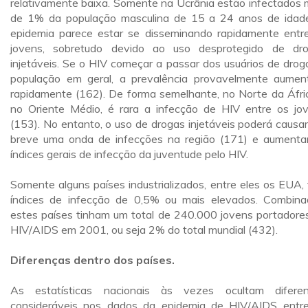
relativamente baixa. Somente na Ucrânia estão infectados 
de 1% da população masculina de 15 a 24 anos de idad
epidemia parece estar se disseminando rapidamente entr
jovens, sobretudo devido ao uso desprotegido de dr
injetáveis. Se o HIV começar a passar dos usuários de drog
população em geral, a prevalência provavelmente aumen
rapidamente (162). De forma semelhante, no Norte da Áfri
no Oriente Médio, é rara a infecção de HIV entre os jo
(153). No entanto, o uso de drogas injetáveis poderá causa
breve uma onda de infecções na região (171) e aumenta
índices gerais de infecção da juventude pelo HIV.
Somente alguns países industrializados, entre eles os EUA,
índices de infecção de 0,5% ou mais elevados. Combina
estes países tinham um total de 240.000 jovens portadore
HIV/AIDS em 2001, ou seja 2% do total mundial (432).
Diferenças dentro dos países.
As estatísticas nacionais às vezes ocultam difere
consideráveis nos dados da epidemia de HIV/AIDS entr