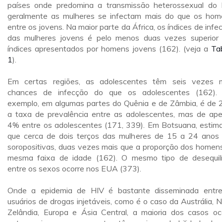
países onde predomina a transmissão heterossexual do 
geralmente as mulheres se infectam mais do que os hom
entre os jovens. Na maior parte da África, os índices de infe
das mulheres jovens é pelo menos duas vezes superior
índices apresentados por homens jovens (162). (veja a
Ta
1
).
Em certas regiões, as adolescentes têm seis vezes 
chances de infecção do que os adolescentes (162).
exemplo, em algumas partes do Quênia e de Zâmbia, é de
a taxa de prevalência entre as adolescentes, mas de ap
4% entre os adolescentes (171, 339). Em Botsuana, estim
que cerca de dois terços das mulheres de 15 a 24 anos
soropositivas, duas vezes mais que a proporção dos homen
mesma faixa de idade (162). O mesmo tipo de desequilí
entre os sexos ocorre nos EUA (373).
Onde a epidemia de HIV é bastante disseminada entr
usuários de drogas injetáveis, como é o caso da Austrália, 
Zelândia, Europa e Ásia Central, a maioria dos casos oc