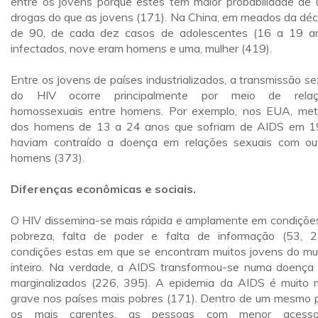
entre os jovens porque estes têm maior probabilidade de 
drogas do que as jovens (171). Na China, em meados da dé
de 90, de cada dez casos de adolescentes (16 a 19 a
infectados, nove eram homens e uma, mulher (419).
Entre os jovens de países industrializados, a transmissão se
do HIV ocorre principalmente por meio de relaç
homossexuais entre homens. Por exemplo, nos EUA, me
dos homens de 13 a 24 anos que sofriam de AIDS em 
haviam contraído a doença em relações sexuais com ou
homens (373).
Diferenças econômicas e sociais.
O HIV dissemina-se mais rápida e amplamente em condiçõe
pobreza, falta de poder e falta de informação (53, 2
condições estas em que se encontram muitos jovens do m
inteiro. Na verdade, a AIDS transformou-se numa doença
marginalizados (226, 395). A epidemia da AIDS é muito 
grave nos países mais pobres (171). Dentro de um mesmo p
os mais carentes, as pessoas com menor acess