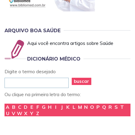
ARQUIVO BOA SAÚDE
Aqui você encontra artigos sobre Saúde
DICIONÁRIO MÉDICO
Digite o termo desejado
buscar
Ou clique na primeira letra do termo:
A
B
C
D
E
F
G
H
I
J
K
L
M
N
O
P
Q
R
S
T
U
V
W
X
Y
Z