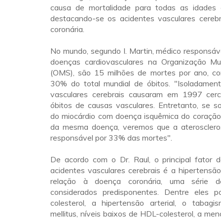
causa de mortalidade para todas as idades 
destacando-se os acidentes vasculares cereb
coronária.
No mundo, segundo I. Martin, médico responsáv
doenças cardiovasculares na Organização Mu
(OMS), são 15 milhões de mortes por ano, c
30% do total mundial de óbitos. "Isoladament
vasculares cerebrais causaram em 1997 ce
óbitos de causas vasculares. Entretanto, se s
do miocárdio com doença isquêmica do coração
da mesma doença, veremos que a ateroscleros
responsável por 33% das mortes".
De acordo com o Dr. Raul, o principal fator d
acidentes vasculares cerebrais é a hipertensão 
relação à doença coronária, uma série d
considerados predisponentes. Dentre eles p
colesterol, a hipertensão arterial, o tabagi
mellitus, níveis baixos de HDL-colesterol, a m