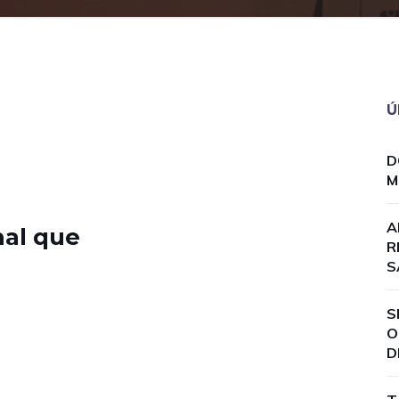
Ú
D
M
A
al que
R
S
S
O
D