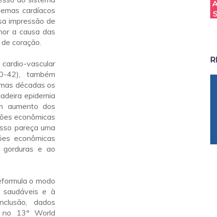
lemas cardíacos
sa impressão de
lhor a causa das
 de coração.
R
cardio-vascular
30-42), também
ximas décadas os
adeira epidemia
um aumento dos
ições econômicas
isso pareça uma
ções econômicas
 gorduras e ao
eformula o modo
 saudáveis e à
nclusão, dados
, no 13º World