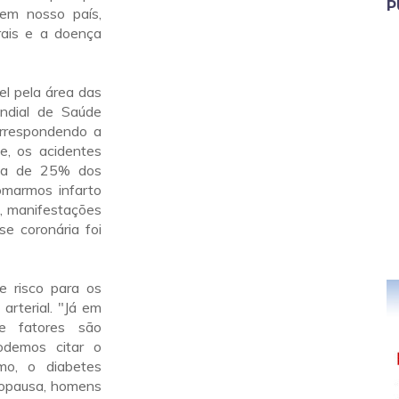
P
em nosso país,
rais e a doença
el pela área das
ndial de Saúde
orrespondendo a
e, os acidentes
rca de 25% dos
omarmos infarto
, manifestações
e coronária foi
e risco para os
arterial. "Já em
e fatores são
odemos citar o
smo, o diabetes
enopausa, homens