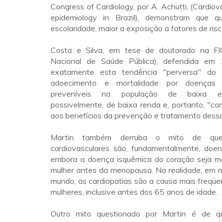
Congress of Cardiology, por A. Achutti, (Cardiov
epidemiology in Brazil), demonstram que 
escolaridade, maior a exposição a fatores de risc
Costa e Silva, em tese de doutorado na F
Nacional de Saúde Pública), defendida em
exatamente esta tendência "perversa" do 
adoecimento e mortalidade por doenças p
preveníveis na população de baixa es
possivelmente, de baixa renda e, portanto, "c
aos benefícios da prevenção e tratamento dess
Martin também derruba o mito de qu
cardiovasculares são, fundamentalmente, do
embora a doença isquêmica do coração seja 
mulher antes da menopausa. Na realidade, em m
mundo, as cardiopatias são a causa mais freqü
mulheres, inclusive antes dos 65 anos de idade.
Outro mito questionado por Martin é de 