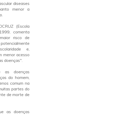
ascular diseases
quanto menor a
o.
IOCRUZ (Escola
 1999, comenta
maior risco de
otencialmente
colaridade e,
om menor acesso
as doenças".
e as doenças
enças do homem,
menos comum na
uitas partes do
ente de morte de
que as doenças