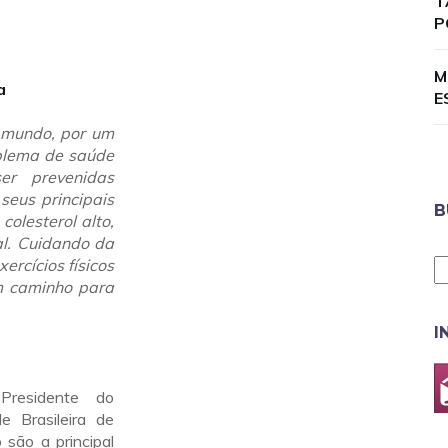
T
P
M
a
E
 mundo, por um
oblema de saúde
er prevenidas
seus principais
B
colesterol alto,
al. Cuidando da
ercícios físicos
m caminho para
I
residente do
 Brasileira de
 são a principal