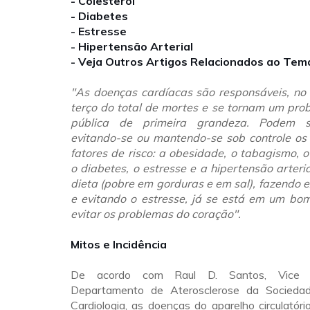
- Colesterol
- Diabetes
- Estresse
- Hipertensão Arterial
- Veja Outros Artigos Relacionados ao Tem
"As doenças cardíacas são responsáveis, no
terço do total de mortes e se tornam um pr
pública de primeira grandeza. Podem s
evitando-se ou mantendo-se sob controle os 
fatores de risco: a obesidade, o tabagismo, o 
o diabetes, o estresse e a hipertensão arteri
dieta (pobre em gorduras e em sal), fazendo ex
e evitando o estresse, já se está em um bo
evitar os problemas do coração".
Mitos e Incidência
De acordo com Raul D. Santos, Vice P
Departamento de Aterosclerose da Sociedade
Cardiologia, as doenças do aparelho circulatório