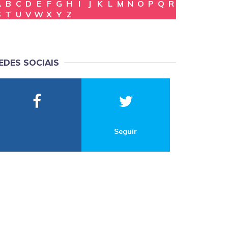
A
B
C
D
E
F
G
H
I
J
K
L
M
N
O
P
Q
R
S
T
U
V
W
X
Y
Z
EDES SOCIAIS
Seguir