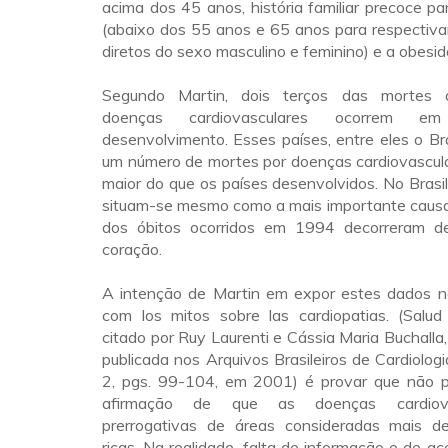
acima dos 45 anos, história familiar precoce pa
(abaixo dos 55 anos e 65 anos para respectiv
diretos do sexo masculino e feminino) e a obesid
Segundo Martin, dois terços das mortes 
doenças cardiovasculares ocorrem 
desenvolvimento. Esses países, entre eles o Br
um número de mortes por doenças cardiovascul
maior do que os países desenvolvidos. No Brasi
situam-se mesmo como a mais importante caus
dos óbitos ocorridos em 1994 decorreram d
coração.
A intenção de Martin em expor estes dados n
com los mitos sobre las cardiopatias. (Salud
citado por Ruy Laurenti e Cássia Maria Buchalla
publicada nos Arquivos Brasileiros de Cardiologi
2, pgs. 99-104, em 2001) é provar que não 
afirmação de que as doenças cardiova
prerrogativas de áreas consideradas mais d
ricas. Na realidade, falta de informação e de a