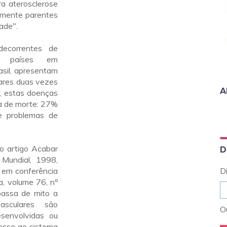
ra aterosclerose
amente parentes
ade".
decorrentes de
em países em
asil, apresentam
ares duas vezes
A
l, estas doenças
a de morte: 27%
e problemas de
o artigo Acabar
D
 Mundial, 1998,
, em conferência
D
a, volume 76, nº
passa de mito a
sculares são
Ou
esenvolvidas ou
cesso ao sistema