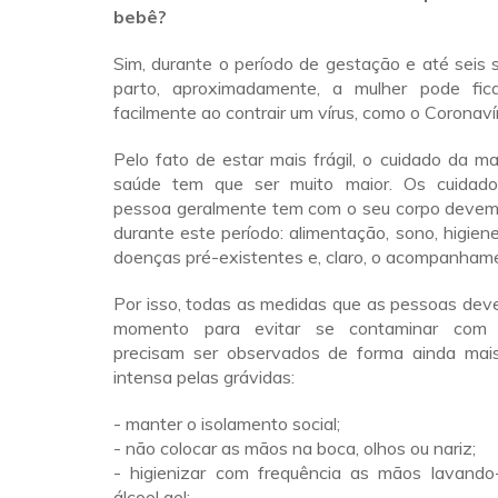
bebê?
Sim, durante o período de gestação e até seis
parto, aproximadamente, a mulher pode fic
facilmente ao contrair um vírus, como o Coronaví
Pelo fato de estar mais frágil, o cuidado da 
saúde tem que ser muito maior. Os cuidado
pessoa geralmente tem com o seu corpo devem
durante este período: alimentação, sono, higien
doenças pré-existentes e, claro, o acompanhame
Por isso, todas as medidas que as pessoas dev
momento para evitar se contaminar com o
precisam ser observados de forma ainda mai
intensa pelas grávidas:
- manter o isolamento social;
- não colocar as mãos na boca, olhos ou nariz;
- higienizar com frequência as mãos lavando-
álcool gel;