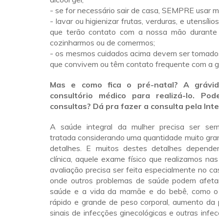
- se for necessário sair de casa, SEMPRE usar m
- lavar ou higienizar frutas, verduras, e utensílio
que terão contato com a nossa mão durant
cozinharmos ou de comermos;
- os mesmos cuidados acima devem ser tomado
que convivem ou têm contato frequente com a g
Mas e como fica o pré-natal? A grávi
consultório médico para realizá-lo. Po
consultas? Dá pra fazer a consulta pela Int
A saúde integral da mulher precisa ser sem
tratada considerando uma quantidade muito gra
detalhes. E muitos destes detalhes depende
clínica, aquele exame físico que realizamos nas
avaliação precisa ser feita especialmente no ca
onde outros problemas de saúde podem afeta
saúde e a vida da mamãe e do bebê, como o
rápido e grande de peso corporal, aumento da p
sinais de infecções ginecológicas e outras inf