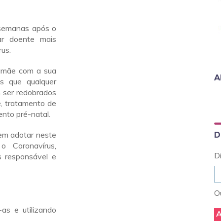
 semanas após o
ar doente mais
rus.
mamãe com a sua
A
s que qualquer
 ser redobrados
e, tratamento de
nto pré-natal.
em adotar neste
D
 Coronavírus,
D
s responsável e
Ou
as e utilizando