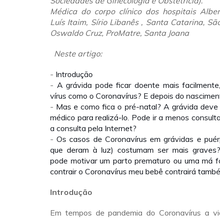
Sociedades de Ginecologia e Obstetrícia).
Médica do corpo clínico dos hospitais Alber
Luís Itaim, Sírio Libanês , Santa Catarina, S
Oswaldo Cruz, ProMatre, Santa Joana
Neste artigo:
-
Introdução
-
A grávida pode ficar doente mais facilmente
vírus como o Coronavírus? E depois do nascime
-
Mas e como fica o pré-natal? A grávida deve i
médico para realizá-lo. Pode ir a menos consult
a consulta pela Internet?
-
Os casos de Coronavírus em grávidas e puér
que deram à luz) costumam ser mais graves?
pode motivar um parto prematuro ou uma má 
contrair o Coronavírus meu bebê contrairá tamb
Introdução
Em tempos de pandemia do Coronavírus a vi