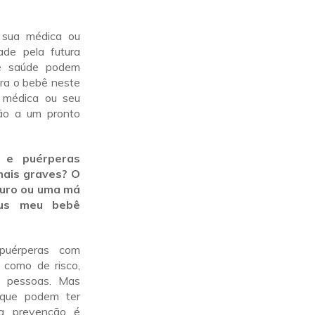
a sua médica ou
ade pela futura
e saúde podem
ra o bebê neste
 médica ou seu
não a um pronto
 e puérperas
mais graves? O
turo ou uma má
rus meu bebê
uérperas com
 como de risco,
s pessoas. Mas
que podem ter
 a prevenção é