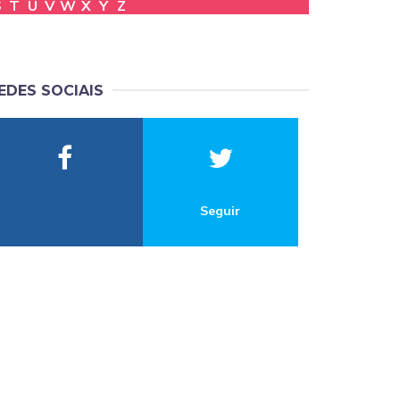
S
T
U
V
W
X
Y
Z
EDES SOCIAIS
Seguir