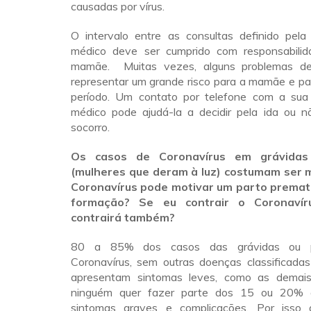
causadas por vírus.
O intervalo entre as consultas definido pel
médico deve ser cumprido com responsabilid
mamãe. Muitas vezes, alguns problemas d
representar um grande risco para a mamãe e pa
período. Um contato por telefone com a sua
médico pode ajudá-la a decidir pela ida ou 
socorro.
Os casos de Coronavírus em grávidas
(mulheres que deram à luz) costumam ser 
Coronavírus pode motivar um parto prema
formação? Se eu contrair o Coronaví
contrairá também?
80 a 85% dos casos das grávidas ou p
Coronavírus, sem outras doenças classificadas
apresentam sintomas leves, como as demai
ninguém quer fazer parte dos 15 ou 20% 
sintomas graves e complicações. Por isso