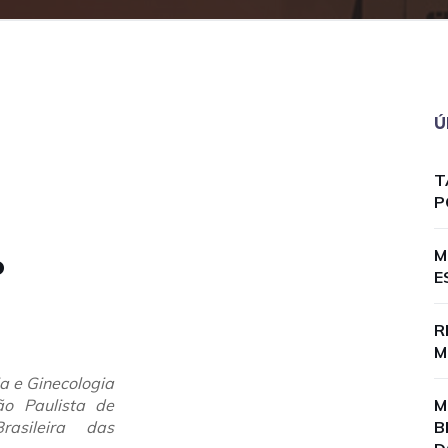
Ú
T
P
M
o
E
R
M
 e Ginecologia
o Paulista de
M
asileira das
B