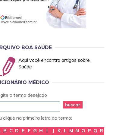
RQUIVO BOA SAÚDE
Aqui você encontra artigos sobre
Saúde
ICIONÁRIO MÉDICO
igite o termo desejado
buscar
 clique na primeira letra do termo:
A
B
C
D
E
F
G
H
I
J
K
L
M
N
O
P
Q
R