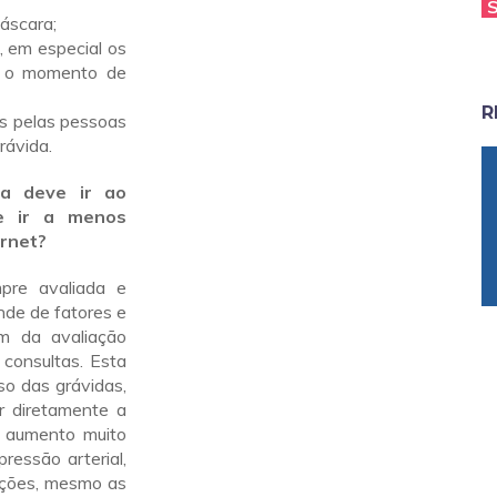
áscara;
s, em especial os
e o momento de
R
s pelas pessoas
rávida.
da deve ir ao
de ir a menos
ernet?
pre avaliada e
nde de fatores e
m da avaliação
 consultas. Esta
so das grávidas,
r diretamente a
 aumento muito
ressão arterial,
ecções, mesmo as