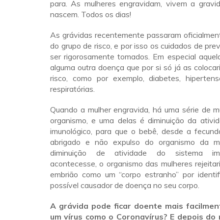
para. As mulheres engravidam, vivem a gravi
nascem. Todos os dias!
As grávidas recentemente passaram oficialment
do grupo de risco, e por isso os cuidados de pr
ser rigorosamente tomados. Em especial aque
alguma outra doença que por si só já as coloca
risco, como por exemplo, diabetes, hiperte
respiratórias.
Quando a mulher engravida, há uma série de 
organismo, e uma delas é diminuição da ativi
imunológico, para que o bebê, desde a fecund
abrigado e não expulso do organismo da 
diminuição de atividade do sistema im
acontecesse, o organismo das mulheres rejeitaria
embrião como um “corpo estranho” por identi
possível causador de doença no seu corpo.
A grávida pode ficar doente mais facilment
um vírus como o Coronavírus? E depois do