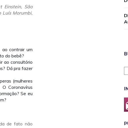
D
t Einstein, São
ão Luís Morumbi,
D
A
, ao contrair um
B
nto do bebê?
r ao consultório
as? Dá pra fazer
peras (mulheres
 O Coronavírus
I
formação? Se eu
ém?
da de fato não
P