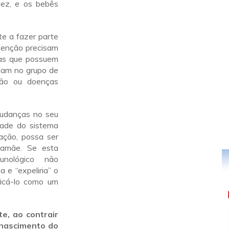
dez, e os bebês
e a fazer parte
evenção precisam
las que possuem
riam no grupo de
nsão ou doenças
mudanças no seu
dade do sistema
ação, possa ser
mamãe. Se esta
unológico não
 e “expeliria” o
ficá-lo como um
e, ao contrair
 nascimento do