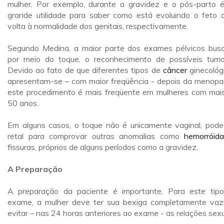
mulher. Por exemplo, durante a gravidez e o pós-parto 
grande utilidade para saber como está evoluindo o feto 
volta à normalidade dos genitais, respectivamente.
Segundo Medina, a maior parte dos exames pélvicos bus
por meio do toque, o reconhecimento de possíveis tumo
Devido ao fato de que diferentes tipos de
câncer
ginecológ
apresentam-se – com maior freqüência - depois da menopa
este procedimento é mais freqüente em mulheres com mai
50 anos.
Em alguns casos, o toque não é unicamente vaginal, pode
retal para comprovar outras anomalias como
hemorróid
fissuras, próprios de alguns períodos como a gravidez.
A Preparação
A preparação da paciente é importante. Para este tip
exame, a mulher deve ter sua bexiga completamente vaz
evitar – nas 24 horas anteriores ao exame - as relações sexu