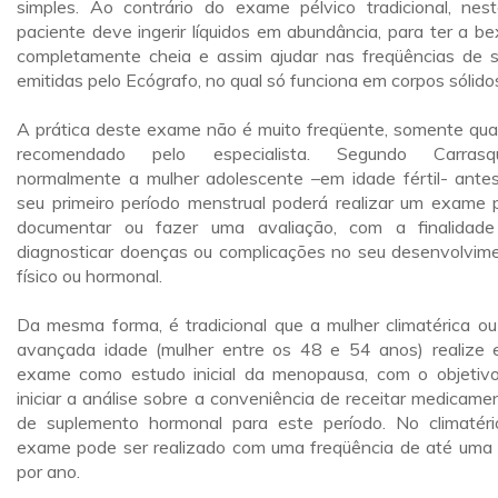
simples. Ao contrário do exame pélvico tradicional, nes
paciente deve ingerir líquidos em abundância, para ter a be
completamente cheia e assim ajudar nas freqüências de 
emitidas pelo Ecógrafo, no qual só funciona em corpos sólido
A prática deste exame não é muito freqüente, somente qu
recomendado pelo especialista. Segundo Carrasqui
normalmente a mulher adolescente –em idade fértil- ante
seu primeiro período menstrual poderá realizar um exame 
documentar ou fazer uma avaliação, com a finalidad
diagnosticar doenças ou complicações no seu desenvolvim
físico ou hormonal.
Da mesma forma, é tradicional que a mulher climatérica o
avançada idade (mulher entre os 48 e 54 anos) realize 
exame como estudo inicial da menopausa, com o objetiv
iniciar a análise sobre a conveniência de receitar medicame
de suplemento hormonal para este período. No climatéri
exame pode ser realizado com uma freqüência de até uma
por ano.