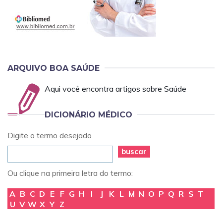
ARQUIVO BOA SAÚDE
Aqui você encontra artigos sobre Saúde
DICIONÁRIO MÉDICO
Digite o termo desejado
buscar
Ou clique na primeira letra do termo:
A
B
C
D
E
F
G
H
I
J
K
L
M
N
O
P
Q
R
S
T
U
V
W
X
Y
Z