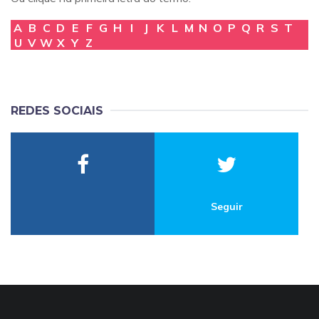
A
B
C
D
E
F
G
H
I
J
K
L
M
N
O
P
Q
R
S
T
U
V
W
X
Y
Z
REDES SOCIAIS
Seguir