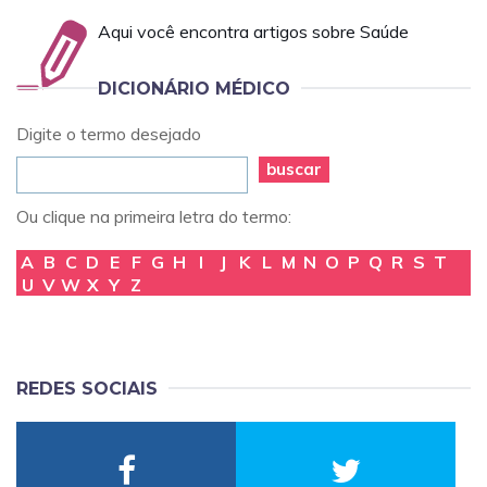
Aqui você encontra artigos sobre Saúde
DICIONÁRIO MÉDICO
Digite o termo desejado
buscar
Ou clique na primeira letra do termo:
A
B
C
D
E
F
G
H
I
J
K
L
M
N
O
P
Q
R
S
T
U
V
W
X
Y
Z
REDES SOCIAIS