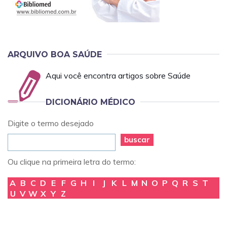
ARQUIVO BOA SAÚDE
Aqui você encontra artigos sobre Saúde
DICIONÁRIO MÉDICO
Digite o termo desejado
buscar
Ou clique na primeira letra do termo:
A
B
C
D
E
F
G
H
I
J
K
L
M
N
O
P
Q
R
S
T
U
V
W
X
Y
Z