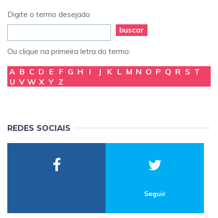
Digite o termo desejado
buscar
Ou clique na primeira letra do termo:
A
B
C
D
E
F
G
H
I
J
K
L
M
N
O
P
Q
R
S
T
U
V
W
X
Y
Z
REDES SOCIAIS
Seguir