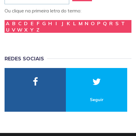
Ou clique na primeira letra do termo:
A
B
C
D
E
F
G
H
I
J
K
L
M
N
O
P
Q
R
S
T
U
V
W
X
Y
Z
REDES SOCIAIS
Seguir