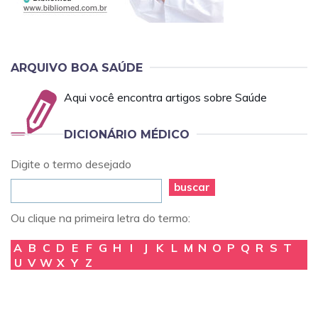
ARQUIVO BOA SAÚDE
Aqui você encontra artigos sobre Saúde
DICIONÁRIO MÉDICO
Digite o termo desejado
buscar
Ou clique na primeira letra do termo:
A
B
C
D
E
F
G
H
I
J
K
L
M
N
O
P
Q
R
S
T
U
V
W
X
Y
Z