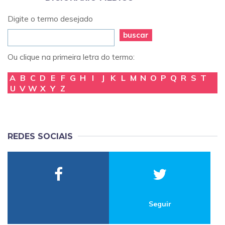
Digite o termo desejado
buscar
Ou clique na primeira letra do termo:
A
B
C
D
E
F
G
H
I
J
K
L
M
N
O
P
Q
R
S
T
U
V
W
X
Y
Z
REDES SOCIAIS
Seguir