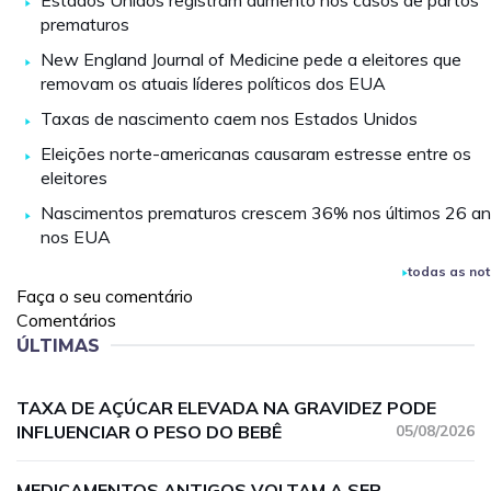
Estados Unidos registram aumento nos casos de partos
prematuros
New England Journal of Medicine pede a eleitores que
removam os atuais líderes políticos dos EUA
Taxas de nascimento caem nos Estados Unidos
Eleições norte-americanas causaram estresse entre os
eleitores
Nascimentos prematuros crescem 36% nos últimos 26 a
nos EUA
todas as not
Faça o seu comentário
Comentários
ÚLTIMAS
TAXA DE AÇÚCAR ELEVADA NA GRAVIDEZ PODE
INFLUENCIAR O PESO DO BEBÊ
05/08/2026
MEDICAMENTOS ANTIGOS VOLTAM A SER