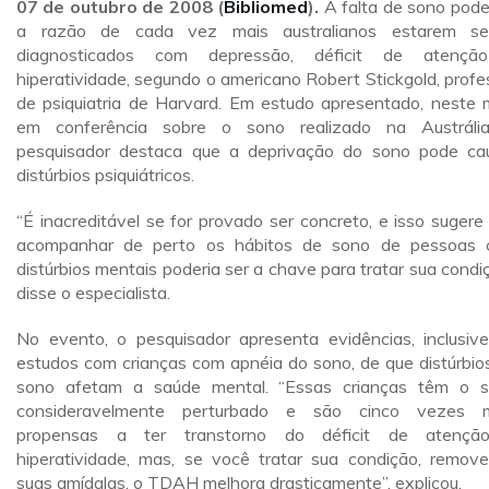
07 de outubro de 2008 (
Bibliomed
).
A falta de sono pode
a razão de cada vez mais australianos estarem se
diagnosticados com depressão, déficit de atençã
hiperatividade, segundo o americano Robert Stickgold, profe
de psiquiatria de Harvard. Em estudo apresentado, neste 
em conferência sobre o sono realizado na Austráli
pesquisador destaca que a deprivação do sono pode ca
distúrbios psiquiátricos.
“É inacreditável se for provado ser concreto, e isso sugere
acompanhar de perto os hábitos de sono de pessoas
distúrbios mentais poderia ser a chave para tratar sua condiç
disse o especialista.
No evento, o pesquisador apresenta evidências, inclusiv
estudos com crianças com apnéia do sono, de que distúrbio
sono afetam a saúde mental. “Essas crianças têm o 
consideravelmente perturbado e são cinco vezes m
propensas a ter transtorno do déficit de atençã
hiperatividade, mas, se você tratar sua condição, remov
suas amídalas, o TDAH melhora drasticamente”, explicou.