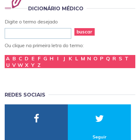
DICIONÁRIO MÉDICO
Digite o termo desejado
buscar
Ou clique na primeira letra do termo:
A
B
C
D
E
F
G
H
I
J
K
L
M
N
O
P
Q
R
S
T
U
V
W
X
Y
Z
REDES SOCIAIS
Seguir