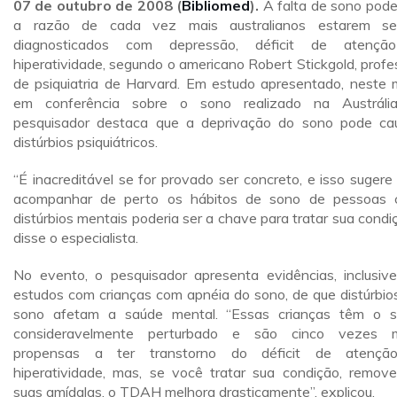
07 de outubro de 2008 (
Bibliomed
).
A falta de sono pode
a razão de cada vez mais australianos estarem se
diagnosticados com depressão, déficit de atençã
hiperatividade, segundo o americano Robert Stickgold, profe
de psiquiatria de Harvard. Em estudo apresentado, neste 
em conferência sobre o sono realizado na Austráli
pesquisador destaca que a deprivação do sono pode ca
distúrbios psiquiátricos.
“É inacreditável se for provado ser concreto, e isso sugere
acompanhar de perto os hábitos de sono de pessoas
distúrbios mentais poderia ser a chave para tratar sua condiç
disse o especialista.
No evento, o pesquisador apresenta evidências, inclusiv
estudos com crianças com apnéia do sono, de que distúrbio
sono afetam a saúde mental. “Essas crianças têm o 
consideravelmente perturbado e são cinco vezes m
propensas a ter transtorno do déficit de atençã
hiperatividade, mas, se você tratar sua condição, remov
suas amídalas, o TDAH melhora drasticamente”, explicou.