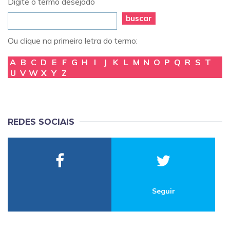
Digite o termo desejado
buscar
Ou clique na primeira letra do termo:
A
B
C
D
E
F
G
H
I
J
K
L
M
N
O
P
Q
R
S
T
U
V
W
X
Y
Z
REDES SOCIAIS
Seguir