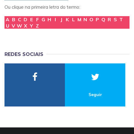
Ou clique na primeira letra do termo:
A
B
C
D
E
F
G
H
I
J
K
L
M
N
O
P
Q
R
S
T
U
V
W
X
Y
Z
REDES SOCIAIS
Seguir