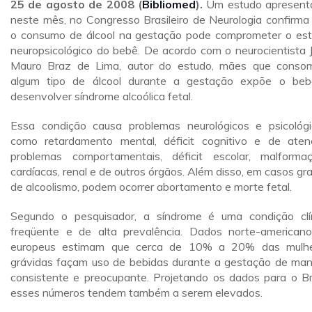
25 de agosto de 2008 (
Bibliomed
).
Um estudo apresent
neste mês, no Congresso Brasileiro de Neurologia confirma
o consumo de álcool na gestação pode comprometer o es
neuropsicológico do bebê. De acordo com o neurocientista 
Mauro Braz de Lima, autor do estudo, mães que cons
algum tipo de álcool durante a gestação expõe o be
desenvolver síndrome alcoólica fetal.
Essa condição causa problemas neurológicos e psicológi
como retardamento mental, déficit cognitivo e de aten
problemas comportamentais, déficit escolar, malforma
cardíacas, renal e de outros órgãos. Além disso, em casos gr
de alcoolismo, podem ocorrer abortamento e morte fetal.
Segundo o pesquisador, a síndrome é uma condição clí
freqüente e de alta prevalência. Dados norte-american
europeus estimam que cerca de 10% a 20% das mulh
grávidas façam uso de bebidas durante a gestação de man
consistente e preocupante. Projetando os dados para o Bra
esses números tendem também a serem elevados.