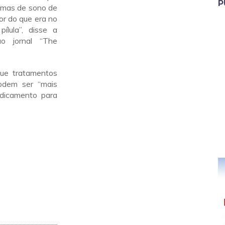
P
lemas de sono de
ior do que era no
ílula”, disse a
ao jornal “The
ue tratamentos
odem ser “mais
dicamento para