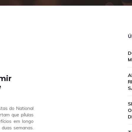
Ú
D
M
A
mir
R
e
S
S
stas do National
O
rtam que pílulas
D
fícios em longo
e duas semanas.