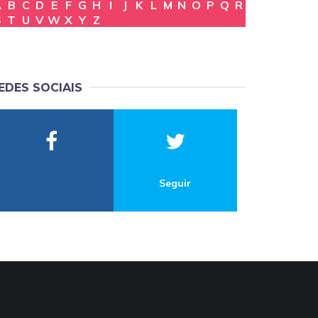
A
B
C
D
E
F
G
H
I
J
K
L
M
N
O
P
Q
R
S
T
U
V
W
X
Y
Z
EDES SOCIAIS
Seguir