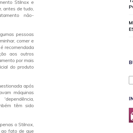
T
mento Stilnox e
P
, antes de tudo,
atamento não-
M
E
algumas pessoas
minhar, comer e
s, é recomendada
ção aos outros
tamento por mais
B
cial do produto
uestionada após
ravam máquinas
“dependência,
I
ambém têm sido
penas o Stilnox,
 ao fato de que