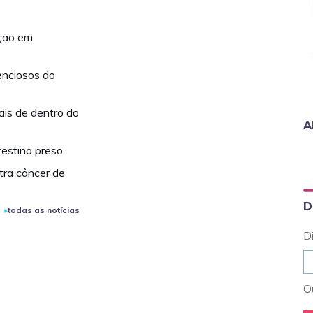
ação em
enciosos do
ais de dentro do
A
testino preso
tra câncer de
D
todas as notícias
D
Ou