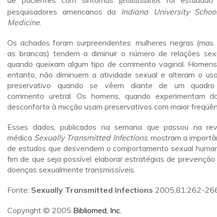
de pacientes com sintomas
foi estudado
geniturinários
pesquisadores americanos da
Indiana University Schoo
Medicine
.
Os achados foram surpreendentes: mulheres negras (mas
as brancas) tendem a diminuir o número de relações sex
quando queixam algum tipo de corrimento vaginal. Homens
entanto, não diminuem a atividade sexual e alteram o us
preservativo quando se vêem diante de um quadro
corrimento uretral. Os homens, quando experimentam d
desconforto à micção usam preservativos com maior freqüên
Esses dados, publicados na semana que passou na rev
médica
Sexually Transmitted Infections
, mostram a importâ
de estudos que desvendem o comportamento sexual huma
fim de que seja possível elaborar estratégias de prevenção
doenças sexualmente transmissíveis.
Fonte:
Sexually Transmitted Infections
2005;81:262-26
Copyright © 2005
Bibliomed, Inc.