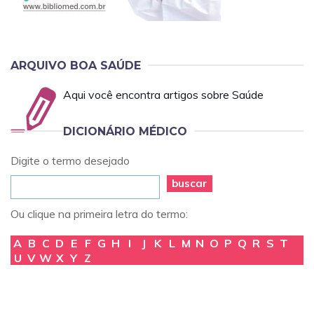
ARQUIVO BOA SAÚDE
Aqui você encontra artigos sobre Saúde
DICIONÁRIO MÉDICO
Digite o termo desejado
buscar
Ou clique na primeira letra do termo:
A
B
C
D
E
F
G
H
I
J
K
L
M
N
O
P
Q
R
S
T
U
V
W
X
Y
Z