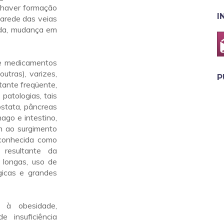
a haver formação
I
parede das veias
inda, mudança em
e medicamentos
outras), varizes,
P
tante freqüente,
patologias, tais
stata, pâncreas
ago e intestino,
m ao surgimento
conhecida como
resultante da
s longas, uso de
ógicas e grandes
 à obesidade,
e insuficiência