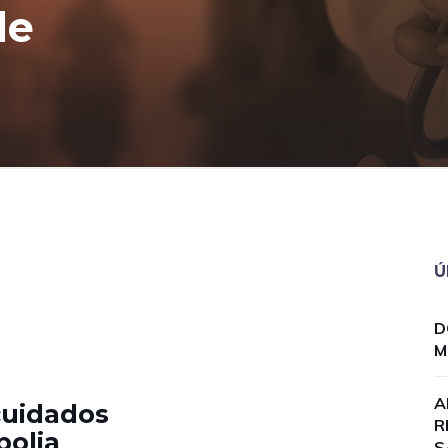
de
Ú
D
M
A
cuidados
R
bolia
S