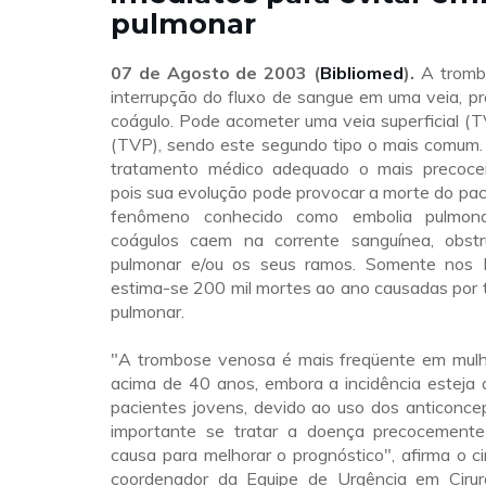
pulmonar
07 de Agosto de 2003 (
Bibliomed
).
A tromb
interrupção do fluxo de sangue em uma veia, p
coágulo. Pode acometer uma veia superficial (
(TVP), sendo este segundo tipo o mais comum
tratamento médico adequado o mais precocem
pois sua evolução pode provocar a morte do pac
fenômeno conhecido como embolia pulmona
coágulos caem na corrente sanguínea, obstr
pulmonar e/ou os seus ramos. Somente nos 
estima-se 200 mil mortes ao ano causadas por 
pulmonar.
"A trombose venosa é mais freqüente em mul
acima de 40 anos, embora a incidência estej
pacientes jovens, devido ao uso dos anticonce
importante se tratar a doença precocemente
causa para melhorar o prognóstico", afirma o cir
coordenador da Equipe de Urgência em Cirur