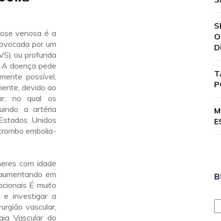
S
ose venosa é a
O
rovocada por um
D
TVS) ou profunda
. A doença pede
T
ente possível,
P
iente, devido ao
r, no qual os
uindo a artéria
M
Estados Unidos
E
trombo embolia-
heres com idade
a aumentando em
B
pcionais É muito
 e investigar a
urgião vascular,
gia Vascular do