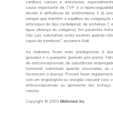
cardíaca, varizes e anestesias, especialmen
causa importante de TVP é a hipercoaguabili
devido à deficiência de antitrombina 3 (é um
sangue que mantém o equilíbrio da coagulação 
anticorpos do tipo cardiolipina), de proteínas C
lúpus (doença do colágeno). Em pacientes trat
São Luiz, solicitamos estes exames quando não
causa da trombose", esclarece Kalil.
As mulheres ficam mais predispostas à do
gravidez e o puerpério (período pós-parto). Fa
de anticoncepcionais, de substâncias empregad
hormonal, sobretudo quando associadas ao c
favorecem a doença. Procure fazer regularment
com um angiologista ou cirurgião vascular caso 
anticoncepcionais ou apresente dor, inchaç
varizes.
Copyright © 2003
Bibliomed, Inc.