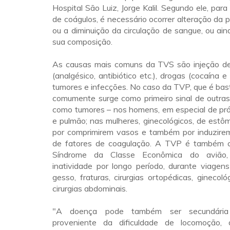
Hospital São Luiz, Jorge Kalil. Segundo ele, par
de coágulos, é necessário ocorrer alteração da 
ou a diminuição da circulação de sangue, ou a
sua composição.
As causas mais comuns da TVS são injeção d
(analgésico, antibiótico etc.), drogas (cocaína e 
tumores e infecções. No caso da TVP, que é bas
comumente surge como primeiro sinal de outras 
como tumores – nos homens, em especial de pró
e pulmão; nas mulheres, ginecológicos, de estôm
por comprimirem vasos e também por induzire
de fatores de coagulação. A TVP é também 
Síndrome da Classe Econômica do avião, 
inatividade por longo período, durante viagen
gesso, fraturas, cirurgias ortopédicas, ginecol
cirurgias abdominais.
"A doença pode também ser secundária
proveniente da dificuldade de locomoção, d