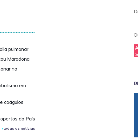
D
Ou
lia pulmonar
atou Maradona
monar no
R
mbolismo em
de coágulos
roportos do País
todas as notícias