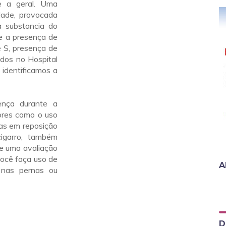
te a geral. Uma
dade, provocada
a substancia do
e a presença de
 e S, presença de
ados no Hospital
 identificamos a
ença durante a
tores como o uso
as em reposição
igarro, também
e uma avaliação
você faça uso de
A
o nas pernas ou
D