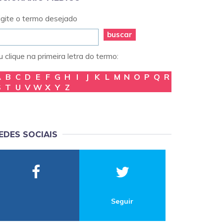
igite o termo desejado
buscar
 clique na primeira letra do termo:
A
B
C
D
E
F
G
H
I
J
K
L
M
N
O
P
Q
R
S
T
U
V
W
X
Y
Z
EDES SOCIAIS
Seguir