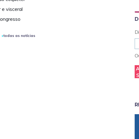
e visceral
Congresso
D
D
todas as notícias
Ou
R