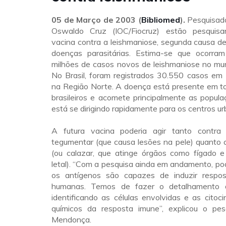
05 de Março de 2003 (
Bibliomed
).
Pesquisado
Oswaldo Cruz (IOC/Fiocruz) estão pesqui
vacina contra a leishmaniose, segunda causa d
doenças parasitárias. Estima-se que ocorra
milhões de casos novos de leishmaniose no mu
No Brasil, foram registrados 30.550 casos em 
na Região Norte. A doença está presente em t
brasileiros e acomete principalmente as popula
está se dirigindo rapidamente para os centros ur
A futura vacina poderia agir tanto contra 
tegumentar (que causa lesões na pele) quanto c
(ou calazar, que atinge órgãos como fígado 
letal). “Com a pesquisa ainda em andamento, p
os antígenos são capazes de induzir respos
humanas. Temos de fazer o detalhamento 
identificando as células envolvidas e as citoc
químicos da resposta imune”, explicou o pes
Mendonça.