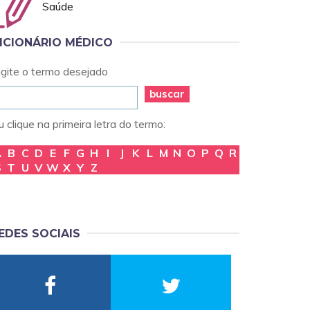
Saúde
ICIONÁRIO MÉDICO
igite o termo desejado
buscar
 clique na primeira letra do termo:
A
B
C
D
E
F
G
H
I
J
K
L
M
N
O
P
Q
R
S
T
U
V
W
X
Y
Z
EDES SOCIAIS