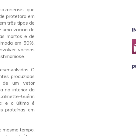
mazonensis que
de protetora em
em três tipos de
de uma vacina de
I
itas mortos e de
estimada em 50%.
nvolver vacinas
eishmaniose.
P
desenvolvidos. O
ntes produzidas
ão de um vetor
 no interior da
o Calmette-Guérin
; e o último é
as proteínas em
Ao mesmo tempo,