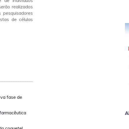
e de indivíduos
erão realizados
s pesquisadores
stas de células
ova fase de
 farmacêutica
A
 do coquetel