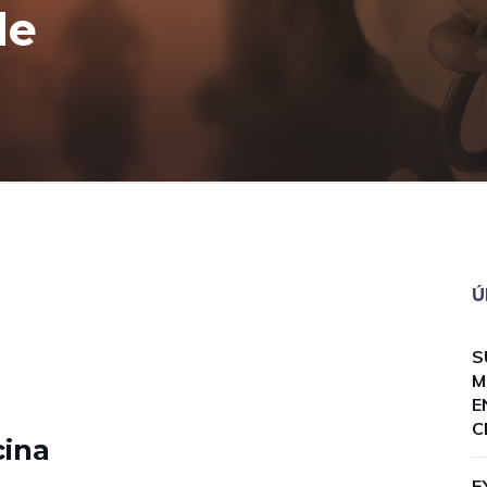
de
Ú
S
M
E
C
cina
E