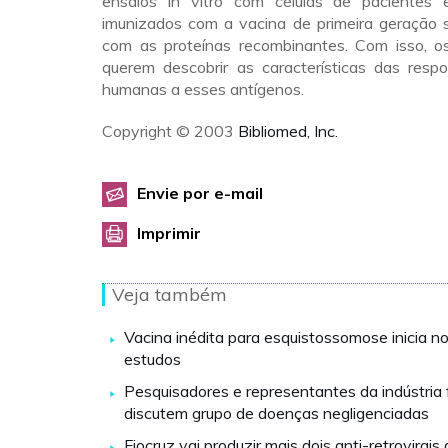
ensaios in vitro com células de pacientes 
imunizados com a vacina de primeira geração s
com as proteínas recombinantes. Com isso, o
querem descobrir as características das respo
humanas a esses antígenos.
Copyright © 2003
Bibliomed, Inc.
Envie por e-mail
Imprimir
Veja também
Vacina inédita para esquistossomose inicia n
estudos
Pesquisadores e representantes da indústria
discutem grupo de doenças negligenciadas
Fiocruz vai produzir mais dois anti-retrovirais