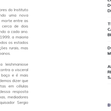
D
res do Instituto
D
sando uma nova
e morte entre as
T
m cerca de dois
C
ndo a cada ano.
B
1999, a maioria
odos os estados
ções rurais, mas
D
banos.
M
a leishmaniose
A
ontra a visceral
R
e baço e é mais
S
odemos dizer que
tas em células
dessa resposta
inas, mediadores
quisador Sergio
B