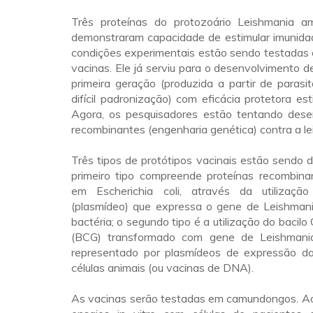
Três proteínas do protozoário Leishmania a
demonstraram capacidade de estimular imunida
condições experimentais estão sendo testadas 
vacinas. Ele já serviu para o desenvolvimento 
primeira geração (produzida a partir de paras
difícil padronização) com eficácia protetora 
Agora, os pesquisadores estão tentando dese
recombinantes (engenharia genética) contra a l
Três tipos de protótipos vacinais estão sendo 
primeiro tipo compreende proteínas recombina
em Escherichia coli, através da utilizaç
(plasmídeo) que expressa o gene de Leishmania
bactéria; o segundo tipo é a utilização do bacil
(BCG) transformado com gene de Leishmania
representado por plasmídeos de expressão d
células animais (ou vacinas de DNA).
As vacinas serão testadas em camundongos. 