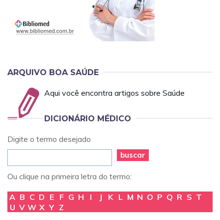
ARQUIVO BOA SAÚDE
Aqui você encontra artigos sobre Saúde
DICIONÁRIO MÉDICO
Digite o termo desejado
buscar
Ou clique na primeira letra do termo:
A
B
C
D
E
F
G
H
I
J
K
L
M
N
O
P
Q
R
S
T
U
V
W
X
Y
Z