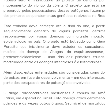
Fapesp será a financiadora do projeto de genoma pa
mapeamento do vibrião da cólera. O projeto que está s
preparado pelos pesquisadores desses patógenos fazem p
dos primeiros sequenciamentos genéticos realizados no Brasi
Este trabalho deve começar até o final do ano, a parti
sequenciamento genético de alguns parasitas, geralm
responsáveis por várias doenças com grande impact
epidemiologia no país. O projeto está batizado como Ge
Parasita que inicialmente deve estudar os causadore
malária, da doença de Chagas, da esquistossomose
paracoccidioidomicose – uma das dez primeiras causa
mortalidade entre as doenças infecciosas é a leishmaniose.
Além disso, estas enfermidades são consideradas como típ
de países em fase de desenvolvimento – um dos interesses
parte dos pesquisadores de países já desenvolvidos.
O fungo Paracoccidioides brasilienses é comum na Amé
Latina, em especial no Brasil. Esta doença ataca geralment
pulmões e às vezes outros órgãos. Seu nível de mortalida