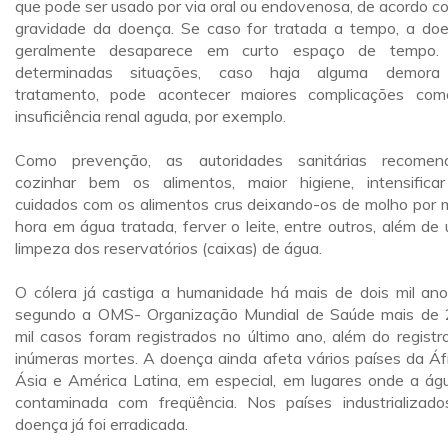
que pode ser usado por via oral ou endovenosa, de acordo c
gravidade da doença. Se caso for tratada a tempo, a do
geralmente desaparece em curto espaço de tempo.
determinadas situações, caso haja alguma demora
tratamento, pode acontecer maiores complicações co
insuficiência renal aguda, por exemplo.
Como prevenção, as autoridades sanitárias recome
cozinhar bem os alimentos, maior higiene, intensifica
cuidados com os alimentos crus deixando-os de molho por 
hora em água tratada, ferver o leite, entre outros, além de
limpeza dos reservatórios (caixas) de água.
O cólera já castiga a humanidade há mais de dois mil ano
segundo a OMS- Organização Mundial de Saúde mais de
mil casos foram registrados no último ano, além do registr
inúmeras mortes. A doença ainda afeta vários países da Áfr
Ásia e América Latina, em especial, em lugares onde a ág
contaminada com freqüência. Nos países industrializado
doença já foi erradicada.