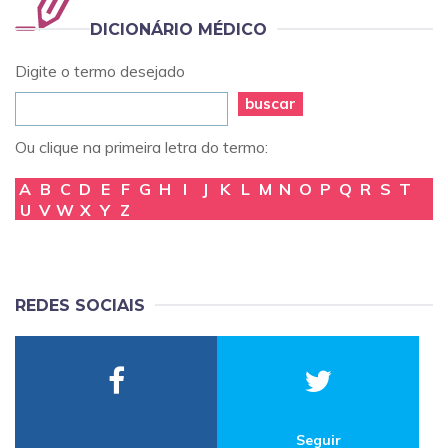
DICIONÁRIO MÉDICO
Digite o termo desejado
buscar
Ou clique na primeira letra do termo:
A
B
C
D
E
F
G
H
I
J
K
L
M
N
O
P
Q
R
S
T
U
V
W
X
Y
Z
REDES SOCIAIS
Seguir