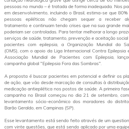
condição neurológica grave que atinge cerca de 60 milhõe
pessoas no mundo – é tratada de forma inadequada. Nos pa
em desenvolvimento, incluindo o Brasil, estima-se que 80%
pessoas epiléticas não chegam sequer a receber a
tratamento e continuam tendo crises que na sua grande mai
poderiam ser controladas. Para tentar melhorar a longo praz
serviços de saúde, tratamento, prevenção e aceitação social
pacientes com epilepsia, a Organização Mundial da S
(OMS), com o apoio da Liga Internacional Contra Epilepsia 
Associação Mundial de Pacientes com Epilepsia, lanç
campanha global "Epilepsia Fora das Sombras".
A proposta é buscar pacientes em potencial e definir os pl
de ação, que vão desde marcação de consultas à distribuiçã
medicação antiepilética nos postos de saúde. A primeira fas
campanha no Brasil começou no dia 21 de setembro, co
levantamento sócio-econômico dos moradores do distrit
Barão Geraldo, em Campinas (SP).
Esse levantamento está sendo feito através de um question
com vinte questões, que está sendo aplicado por uma equip