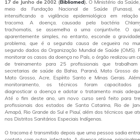
17 de Junho de 2002 (
Bibliomed
).
O Ministério da Saúde,
meio da Fundação Nacional de Saúde (Funasa), e
intensificando a vigilância epidemiológica em relaçã
tracoma. A doença, causada pela bactéria Chlamy
trachomatis, se assemelha a uma conjuntivite. O qu
aparentemente simples, no entanto, esconde a gravidad
problema, que é a segunda causa de cegueira no mu
segundo dados da Organização Mundial de Saúde (OMS). 
monitorar os casos da doença no País, o órgão realizou um c
de treinamento para 25 profissionais que trabalha
secretarias de saúde da Bahia, Paraná, Mato Grosso do 
Mato Grosso, Acre, Espírito Santo e Minas Gerais. Alé
monitoramento, os técnicos foram capacitados p
diagnosticar a doença e adotar o tratamento mais adequ
Até o fim deste ano, um novo curso será feito para tre
profissionais dos estados de Santa Catarina, Rio de Jane
Amapá, Rio Grande do Sul e Piauí, além dos técnicos que a
nos Distritos Sanitários Especiais Indígenas.
O tracoma é transmitido depois que uma pessoa sadia entr
contato com outra, infectada. A doença atinge, principalme