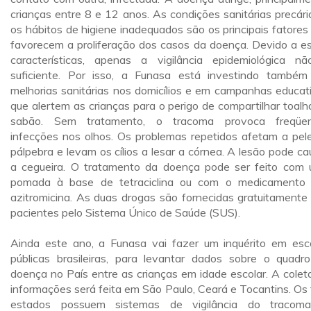
crianças entre 8 e 12 anos. As condições sanitárias precári
os hábitos de higiene inadequados são os principais fatores
favorecem a proliferação dos casos da doença. Devido a e
características, apenas a vigilância epidemiológica n
suficiente. Por isso, a Funasa está investindo també
melhorias sanitárias nos domicílios e em campanhas educat
que alertem as crianças para o perigo de compartilhar toalh
sabão. Sem tratamento, o tracoma provoca freqüen
infecções nos olhos. Os problemas repetidos afetam a pel
pálpebra e levam os cílios a lesar a córnea. A lesão pode ca
a cegueira. O tratamento da doença pode ser feito com
pomada à base de tetraciclina ou com o medicamento 
azitromicina. As duas drogas são fornecidas gratuitamente
pacientes pelo Sistema Único de Saúde (SUS).
Ainda este ano, a Funasa vai fazer um inquérito em esc
públicas brasileiras, para levantar dados sobre o quadr
doença no País entre as crianças em idade escolar. A colet
informações será feita em São Paulo, Ceará e Tocantins. Os 
estados possuem sistemas de vigilância do tracom