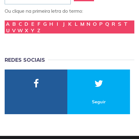
Ou clique na primeira letra do termo:
A
B
C
D
E
F
G
H
I
J
K
L
M
N
O
P
Q
R
S
T
U
V
W
X
Y
Z
REDES SOCIAIS
Seguir