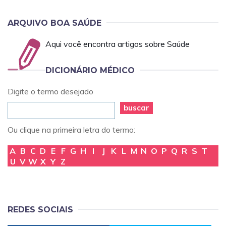
ARQUIVO BOA SAÚDE
Aqui você encontra artigos sobre Saúde
DICIONÁRIO MÉDICO
Digite o termo desejado
buscar
Ou clique na primeira letra do termo:
A
B
C
D
E
F
G
H
I
J
K
L
M
N
O
P
Q
R
S
T
U
V
W
X
Y
Z
REDES SOCIAIS