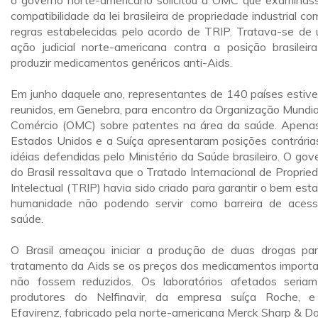
o governo norte-americano solicitou à OMC que examinas
compatibilidade da lei brasileira de propriedade industrial co
regras estabelecidas pelo acordo de TRIP. Tratava-se de
ação judicial norte-americana contra a posição brasileir
produzir medicamentos genéricos anti-Aids.
Em junho daquele ano, representantes de 140 países estiv
reunidos, em Genebra, para encontro da Organização Mundia
Comércio (OMC) sobre patentes na área da saúde. Apena
Estados Unidos e a Suíça apresentaram posições contrária
idéias defendidas pelo Ministério da Saúde brasileiro. O gov
do Brasil ressaltava que o Tratado Internacional de Proprie
Intelectual (TRIP) havia sido criado para garantir o bem esta
humanidade não podendo servir como barreira de aces
saúde.
O Brasil ameaçou iniciar a produção de duas drogas pa
tratamento da Aids se os preços dos medicamentos import
não fossem reduzidos. Os laboratórios afetados seria
produtores do Nelfinavir, da empresa suíça Roche, 
Efavirenz, fabricado pela norte-americana Merck Sharp & D